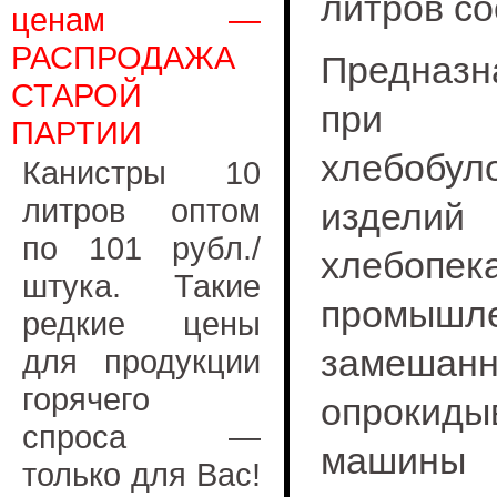
литров со
ценам —
РАСПРОДАЖА
Предназн
СТАРОЙ
при п
ПАРТИИ
хлебобул
Канистры 10
литров оптом
издел
по 101 рубл./
хлебоп
штука. Такие
промы
редкие цены
замешан
для продукции
горячего
опрокиды
спроса —
машины 
только для Вас!