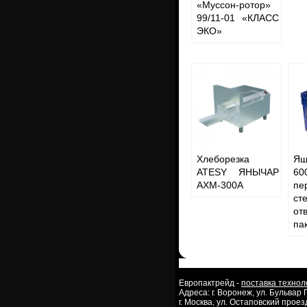
«Муссон-ротор»
99/11-01 «КЛАСС
ЭКО»
Хлеборезка
Я
ATESY ЯНЫЧАР
60
АХМ-300А
пе
с
от
па
Европактрейд -
поставка технол
Адреса: г. Воронеж, ул. Бульвар
г. Москва, ул. Остаповский проезд