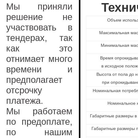
Техни
Мы приняли
решение не
Объем использ
участвовать в
Максимальная масс
тендерах, так
Минимальная масс
как это
отнимает много
Время опрокидыв
в исходное полож
времени и
Высота от пола до 
предполагает
при опрокидыван
отсрочку
Номинальная потребл
платежа.
Номинальное 
Мы работаем
Габаритные размеры в
по предоплате,
Габаритные размеры п
по нашим