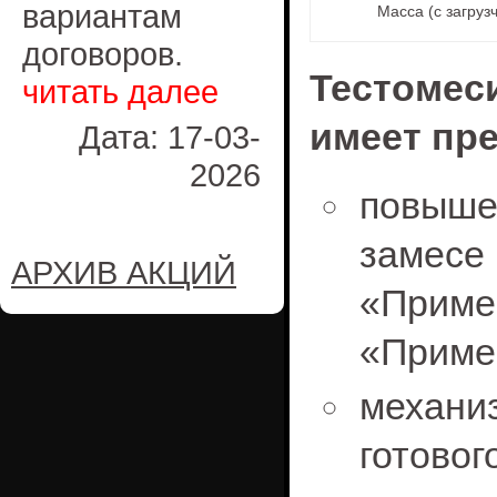
вариантам
Масса (с загруз
договоров.
Тестомес
читать далее
имеет пр
Дата: 17-03-
2026
повыше
замесе 
АРХИВ АКЦИЙ
«Прим
«Приме
механ
готов