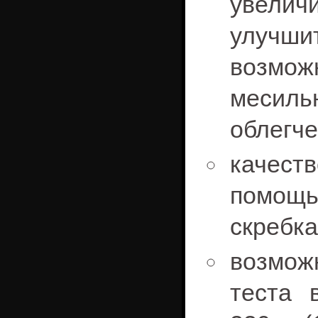
увеличи
улучши
возмож
месил
облегче
качес
помощ
скребка
возмож
теста 