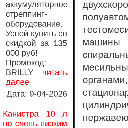
двухскор
аккумуляторное
стреппинг-
полуавто
оборудование.
тестомес
Успей купить со
маш
скидкой за 135
000 руб!
спиральн
Промокод:
месильн
BRILLY
читать
органами
далее
стацио
Дата: 9-04-2026
цилинд
Канистра 10 л
нержаве
по очень низким