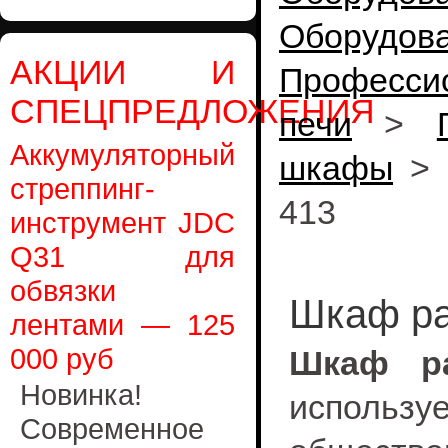
Оборуд
АКЦИИ И
Професси
СПЕЦПРЕДЛОЖЕНИЯ
печи
>
Аккумуляторный
шкафы
>
стреппинг-
413
инструмент JDC
Q31 для
обвязки
Шкаф ра
лентами — 125
000 руб
Шкаф р
Новинка!
исполь
Современное