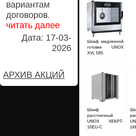
вариантам
договоров.
читать далее
Дата: 17-03-
Шкаф медленной
2026
готовки UNOX
XVL 585
АРХИВ АКЦИЙ
Шкаф
Шк
расстоечный
ра
UNOX XEKPT-
U
10EU-C
16