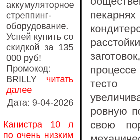
обществе
аккумуляторное
пека
стреппинг-
оборудование.
кондите
Успей купить со
расстойк
скидкой за 135
загот
000 руб!
Промокод:
процесс
BRILLY
читать
тесто
далее
увеличив
Дата: 9-04-2026
ровную п
свою по
Канистра 10 л
по очень низким
механиче