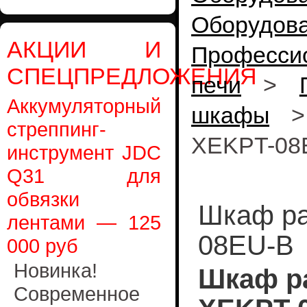
Оборуд
АКЦИИ И
Професси
СПЕЦПРЕДЛОЖЕНИЯ
печи
>
Аккумуляторный
шкафы
стреппинг-
XEKPT-08
инструмент JDC
Q31 для
обвязки
Шкаф р
лентами — 125
08EU-B
000 руб
Новинка!
Шкаф р
Современное