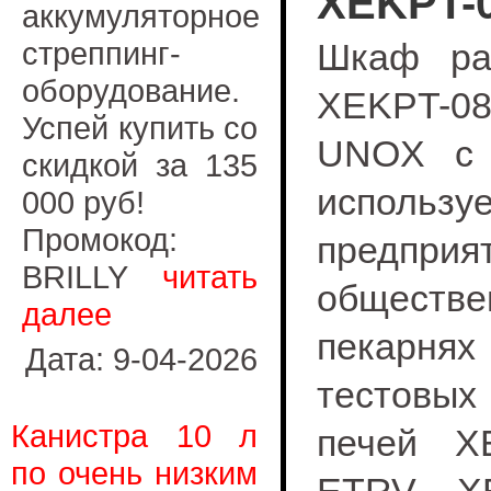
XEKPT-
аккумуляторное
стреппинг-
Шкаф ра
оборудование.
XEKPT-0
Успей купить со
UNOX с 
скидкой за 135
использ
000 руб!
Промокод:
предприя
BRILLY
читать
обществе
далее
пекарнях 
Дата: 9-04-2026
тестовых
Канистра 10 л
печей X
по очень низким