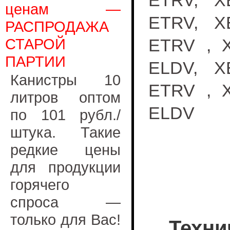
ETRV, X
ценам —
ETRV, X
РАСПРОДАЖА
СТАРОЙ
ETRV , X
ПАРТИИ
ELDV, X
Канистры 10
ETRV , X
литров оптом
ELDV
по 101 рубл./
штука. Такие
редкие цены
для продукции
горячего
спроса —
только для Вас!
Техни