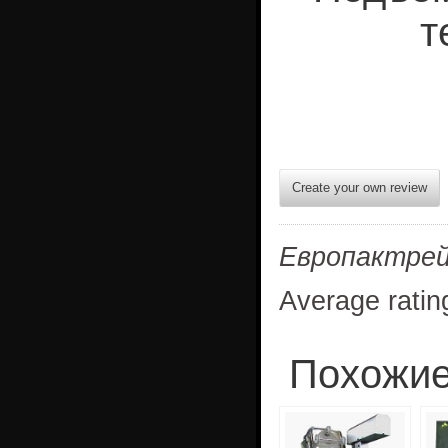
т
Create your own review
Европактре
Average ratin
Похожие