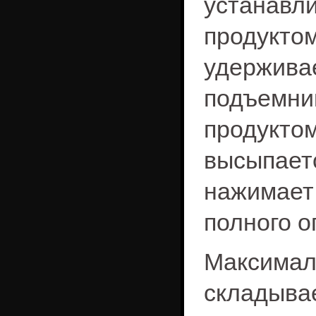
устанав
продукто
удержива
подъемни
продуктом
высыпает
нажимает
полного о
Максима
складыва