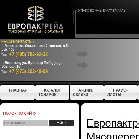
УПАКОВОЧНЫЕ МАТЕРИАЛЫ
НАШИ КОНТАКТЫ:
г. Москва, ул. Остаповский проезд, д.5,
оф. 405
+7 (495) 782-92-32
Тел.
г. Воронеж, ул. Бульвар Победы, д.
50в, оф. 15
+7 (473) 202-49-09
Тел.
ГЛАВНАЯ
КАТАЛОГ
АКЦИИ,
ПРАЙС-
ТОВАРОВ
СКИДКИ
ЛИСТЫ
ПОИСК ПО САЙТУ
Европактр
Мясопере