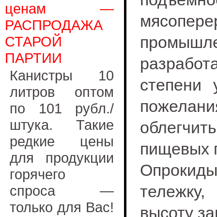
ценам —
мясопер
РАСПРОДАЖА
промыш
СТАРОЙ
ПАРТИИ
разработа
Канистры 10
степени 
литров оптом
пожелани
по 101 рубл./
штука. Такие
облегчи
редкие цены
пищевых 
для продукции
Опрокид
горячего
тележку,
спроса —
только для Вас!
высоту за