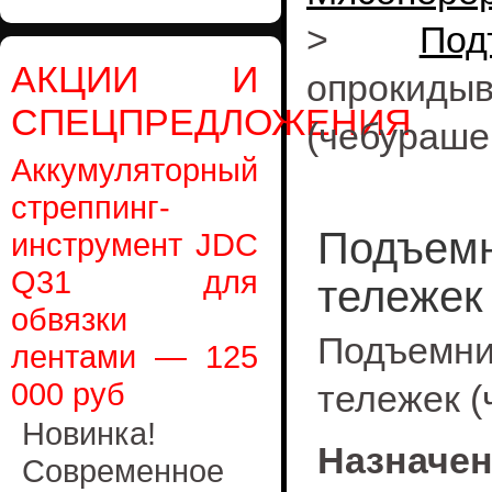
>
Под
АКЦИИ И
опроки
СПЕЦПРЕДЛОЖЕНИЯ
(чебураше
Аккумуляторный
стреппинг-
Подъемн
инструмент JDC
Q31 для
тележек
обвязки
Подъем
лентами — 125
000 руб
тележек (
Новинка!
Назначе
Современное