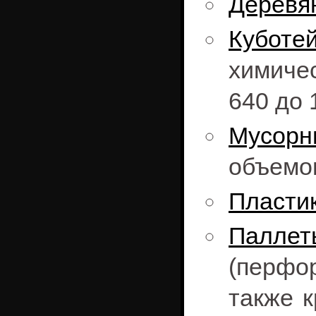
Деревя
Куботе
химиче
640 до 
Мусорн
объемом
Пласти
Паллет
(перфо
также 