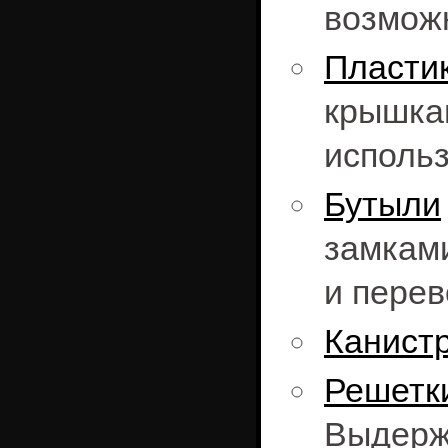
возможн
Пласти
крышка
использ
Бутыли
замкам
и перев
Канист
Решет
Выдержи