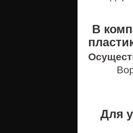
В комп
пласти
Осущест
Вор
Для 