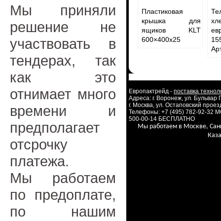
Мы приняли
Пластиковая
Т
крышка для
хл
решение не
ящиков KLT
ев
участвовать в
600×400х25
15
Ар
тендерах, так
как это
отнимает много
Европактрейд -
поставка технол
Адреса: г. Воронеж, ул. Бульвар
г. Москва, ул. Остаповский проезд
времени и
Телефоны: +7 (495) 782-92-32 
500-00-14 БЕСПЛАТНО
предполагает
Мы работаем в Москве, Сан
Каза
отсрочку
платежа.
Мы работаем
по предоплате,
по нашим