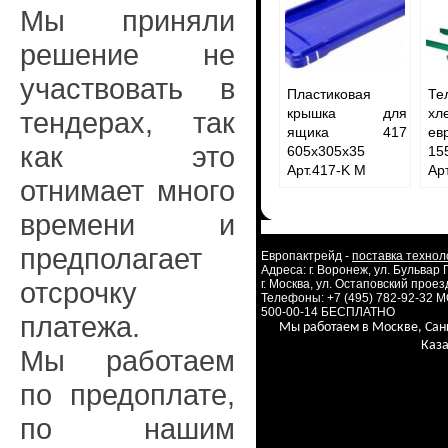
Мы приняли
решение не
участвовать в
Пластиковая
Т
крышка для
хл
тендерах, так
ящика 417
ев
как это
605x305x35
15
Арт.417-K М
Ар
отнимает много
времени и
предполагает
Европактрейд -
поставка технол
Адреса: г. Воронеж, ул. Бульвар
отсрочку
г. Москва, ул. Остаповский проезд
Телефоны: +7 (495) 782-92-32 
500-00-14 БЕСПЛАТНО
платежа.
Мы работаем в Москве, Сан
Каза
Мы работаем
по предоплате,
по нашим