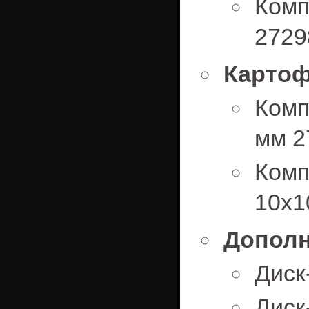
Комп
2729
Картоф
Комп
мм 2
Ком
10х1
Дополн
Диск
Диск