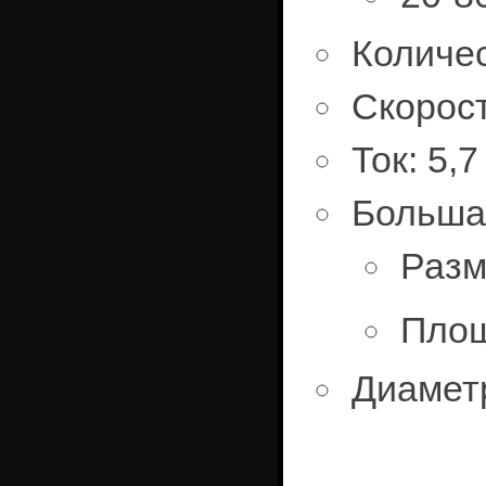
Количес
Скорост
Ток: 5,7
Большая
Разм
Площ
Диаметр