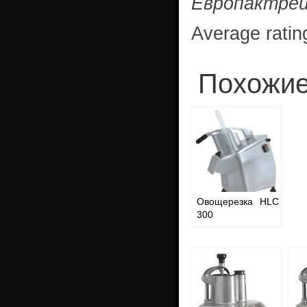
Европактре
Average ratin
Похожие
Овощерезка HLC
300