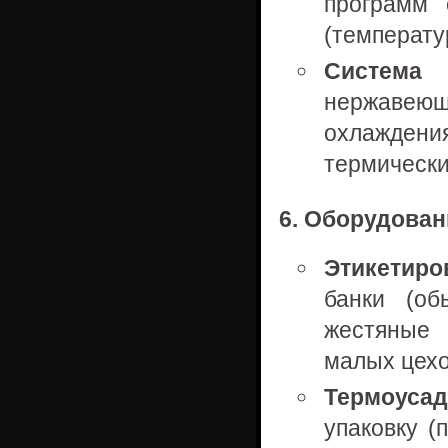
программ 
(температу
Система 
нержавею
охлаждени
термически
6. Оборудован
Этикетир
банки (об
жестяные 
малых цехо
Термоуса
упаковку (