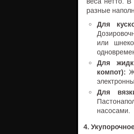
веса нетто. В
разные наполн
Для куск
Дозировоч
или шнеко
одновремен
Для жидк
компот):
Жи
электронны
Для вязк
Пастонапо
насосами.
4. Укупорочно