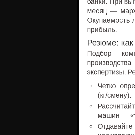
банки. При вы
месяц — марж
Окупаемость л
прибыль.
Резюме: как
Подбор ком
производств
экспертизы. Р
Четко опр
(кг/смену).
Рассчитай
машин — «у
Отдавай