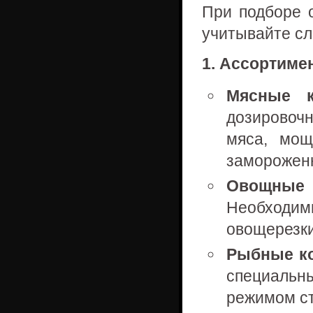
При подборе 
учитывайте с
1. Ассортимен
Мясные к
дозировоч
мяса, мощ
замороженн
Овощные к
Необходи
овощерезки
Рыбные ко
специальн
режимом с