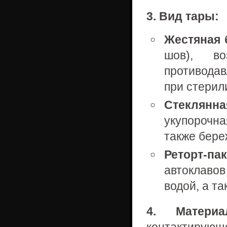
3. Вид тары:
Жестяная 
шов), во
противодав
при стерил
Стеклянн
укупорочн
также бере
Реторт-па
автоклаво
водой, а т
4. Материа