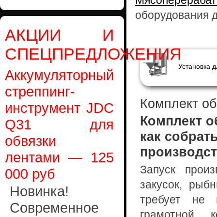
Мясоперераб
оборудования 
АКЦИИ И
СПЕЦПРЕДЛОЖЕНИЯ
Аккумуляторный
стреппинг-
Комплект об
инструмент JDC
Комплект о
Q31 для
как собрат
обвязки
производст
лентами — 125
Запуск прои
000 руб
закусок, рыб
Новинка!
требует не 
Современное
грамотной к