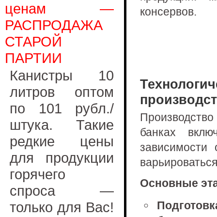
ценам —
консервов.
РАСПРОДАЖА
СТАРОЙ
ПАРТИИ
Канистры 10
Технолог
литров оптом
производс
по 101 рубл./
Производств
штука. Такие
банках вклю
редкие цены
зависимости 
для продукции
варьироваться
горячего
Основные эта
спроса —
только для Вас!
Подготов