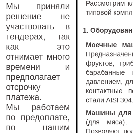
Рассмотрим к
Мы приняли
типовой компл
решение не
участвовать в
1. Оборудован
тендерах, так
Моечные ма
как это
Предназначе
отнимает много
фруктов, гр
времени и
барабанные
предполагает
давлением, д
отсрочку
контактные 
платежа.
стали AISI 304
Мы работаем
Машины для 
по предоплате,
(для мяса),
по нашим
Позволяют по