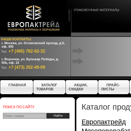
УПАКОВОЧНЫЕ МАТЕРИАЛЫ
НАШИ КОНТАКТЫ:
г. Москва, ул. Остаповский проезд, д.5,
оф. 405
+7 (495) 782-92-32
Тел.
г. Воронеж, ул. Бульвар Победы, д.
50в, оф. 15
+7 (473) 202-49-09
Тел.
ГЛАВНАЯ
КАТАЛОГ
АКЦИИ,
ПРАЙС-
ТОВАРОВ
СКИДКИ
ЛИСТЫ
Каталог прод
ПОИСК ПО САЙТУ
Европактрейд