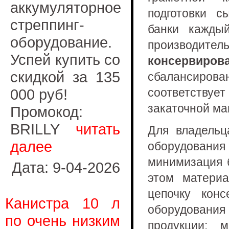
аккумуляторное
подготовки с
стреппинг-
банки кажды
оборудование.
производите
Успей купить со
консервиров
скидкой за 135
сбалансиро
000 руб!
соответствует
закаточной ма
Промокод:
BRILLY
читать
Для владельц
далее
оборудовани
минимизация 
Дата: 9-04-2026
этом матери
цепочку конс
Канистра 10 л
оборудования
по очень низким
продукции: 