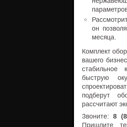
нержавеющ
параметров
Рассмотри
он позволя
месяца.
Комплект обор
вашего бизне
стабильное 
быструю ок
спроектирова
подберут об
рассчитают эк
Звоните:
8 (8
Пришлите те