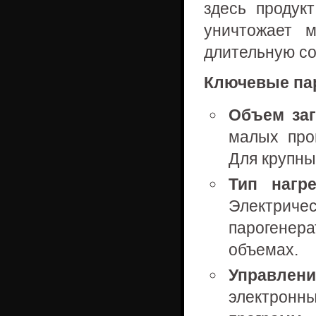
здесь продук
уничтожает 
длительную со
Ключевые па
Объем заг
малых про
Для крупны
Тип нагре
Электрич
парогенер
объемах.
Управлени
электронн