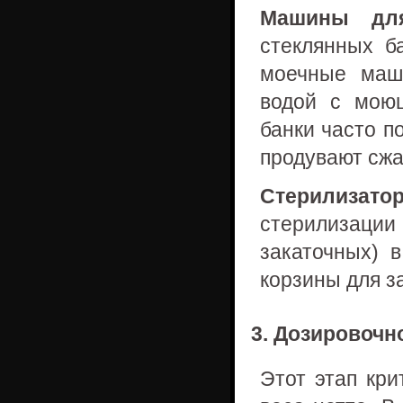
Машины для
стеклянных б
моечные маш
водой с мою
банки часто п
продувают сжа
Стерилизат
стерилизаци
закаточных) 
корзины для за
3. Дозировочн
Этот этап кр