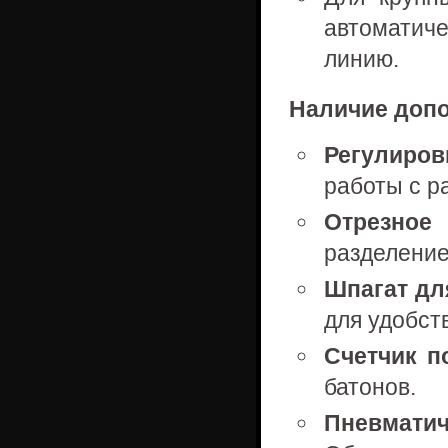
автоматиче
линию.
Наличие доп
Регулиров
работы с р
Отрезное
разделение
Шпагат дл
для удобст
Счетчик п
батонов.
Пневмат