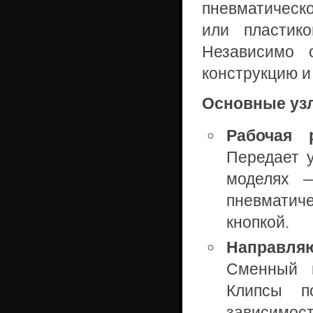
пневматическ
или пластик
Независимо 
конструкцию и
Основные уз
Рабочая 
Передает 
моделях 
пневматич
кнопкой.
Направля
Сменный м
Клипсы п
зависимост