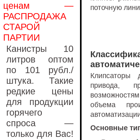
ценам —
поточную лини
РАСПРОДАЖА
СТАРОЙ
ПАРТИИ
Канистры 10
Классифика
литров оптом
автоматиче
по 101 рубл./
Клипсаторы 
штука. Такие
привода, п
редкие цены
возможностя
для продукции
объема про
горячего
автоматизации
спроса —
Основные ти
только для Вас!