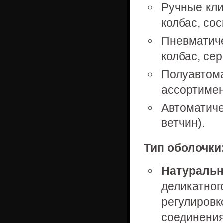
Ручные кли
колбас, сос
Пневматич
колбас, сер
Полуавто
ассортимен
Автоматич
ветчин).
Тип оболочки
Натураль
деликатног
регулиро
соединения