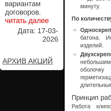
вариантам
минуту.
договоров.
По количеств
читать далее
Дата: 17-03-
Односкре
батона. И
2026
изделий.
Двухскреп
АРХИВ АКЦИЙ
небольши
оболочку
герметиз
длительным
Принцип раб
Работа клип