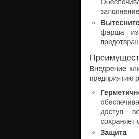
Обеспечи
заполнение
Вытеснит
фарша из 
предотвращ
Преимущест
Внедрение кл
предприятию р
Герметичн
обеспечив
доступ в
сохраняет 
Защита о