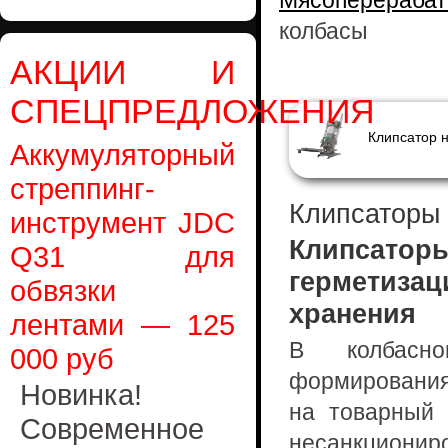
Мясоперераба
колбасы
АКЦИИ И
СПЕЦПРЕДЛОЖЕНИЯ
Клипсатор 
Аккумуляторный
стреппинг-
Клипсаторы 
инструмент JDC
Клипсаторы
Q31 для
герметизац
обвязки
хранения
лентами — 125
В колбасно
000 руб
формирования
Новинка!
на товарный 
Современное
несанкциони