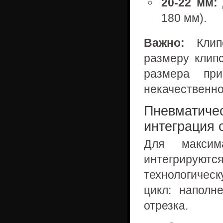
20-22 мм:
180 мм).
Важно:
Клипс
размеру клип
размера пр
некачественно
Пневматичес
интеграция
Для максима
интегрирую
технологичес
цикл: напол
отрезка.