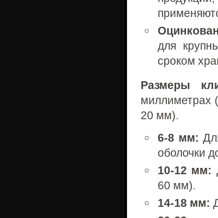
применяютс
Оцинкован
для крупн
сроком хра
Размеры кли
миллиметрах (
20 мм).
6-8 мм:
Для
оболочки до
10-12 мм:
Д
60 мм).
14-18 мм:
Д