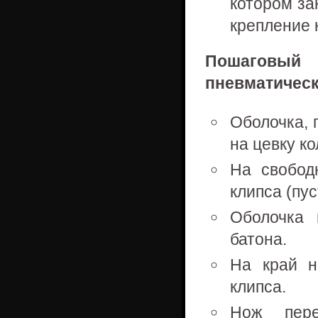
котором за
крепление 
Пошаговый 
пневматическ
Оболочка, 
на цевку к
На свобод
клипса (пу
Оболочка 
батона.
На край н
клипса.
Нож пере