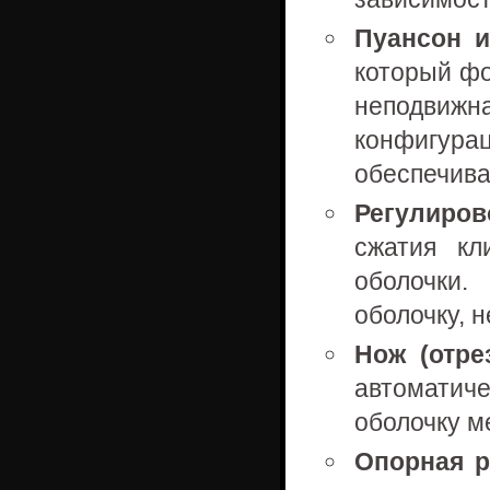
Пуансон и
который фо
неподвижн
конфигура
обеспечива
Регулиров
сжатия кл
оболочки
оболочку, 
Нож (отре
автоматич
оболочку м
Опорная р