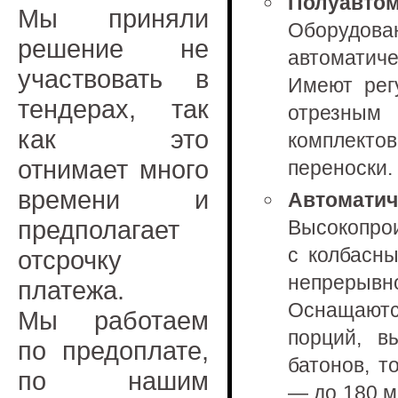
Полуавто
Мы приняли
Оборудова
решение не
автоматич
участвовать в
Имеют рег
тендерах, так
отрезным
как это
комплектов
отнимает много
переноски.
времени и
Автомат
предполагает
Высокопрои
с колбасн
отсрочку
непрерывно
платежа.
Оснащаютс
Мы работаем
порций, в
по предоплате,
батонов, т
по нашим
— до 180 м