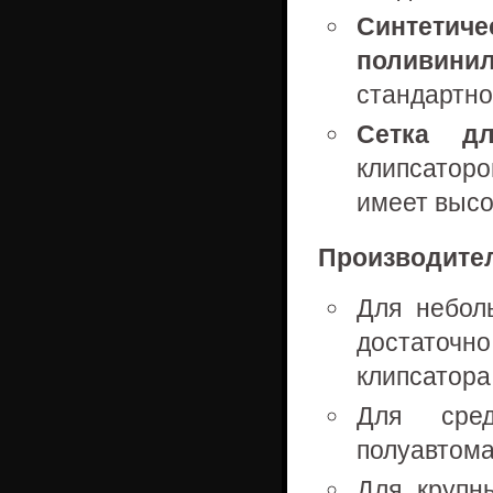
Синтет
поливинил
стандартно
Сетка дл
клипсатор
имеет высо
Производите
Для неболь
достаточн
клипсатора
Для сред
полуавтома
Для крупн