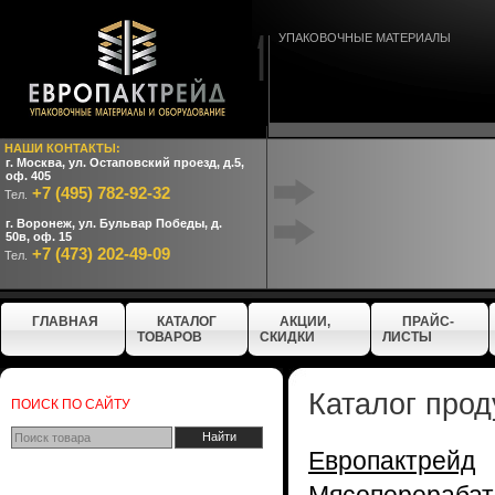
УПАКОВОЧНЫЕ МАТЕРИАЛЫ
НАШИ КОНТАКТЫ:
г. Москва, ул. Остаповский проезд, д.5,
оф. 405
+7 (495) 782-92-32
Тел.
г. Воронеж, ул. Бульвар Победы, д.
50в, оф. 15
+7 (473) 202-49-09
Тел.
ГЛАВНАЯ
КАТАЛОГ
АКЦИИ,
ПРАЙС-
ТОВАРОВ
СКИДКИ
ЛИСТЫ
Каталог прод
ПОИСК ПО САЙТУ
Европактрейд