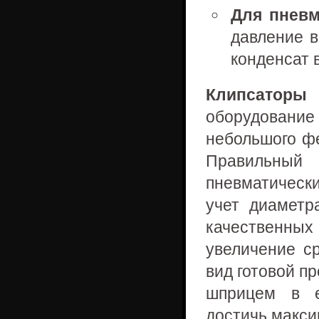
Для пневм
давление в
конденсат 
Клипсатор
оборудование
небольшого фе
Правильный
пневматическ
учет диаметр
качественны
увеличение с
вид готовой п
шприцем в е
достичь макси