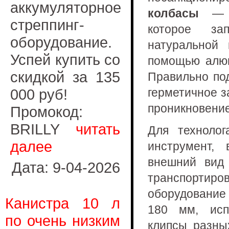
аккумуляторное
колбасы
— эт
стреппинг-
которое за
оборудование.
натуральной 
Успей купить со
помощью алюм
скидкой за 135
Правильно по
000 руб!
герметичное 
проникновение
Промокод:
BRILLY
читать
Для техноло
далее
инструмент,
внешний вид 
Дата: 9-04-2026
транспортиро
оборудование
Канистра 10 л
180 мм, исп
по очень низким
клипсы разны