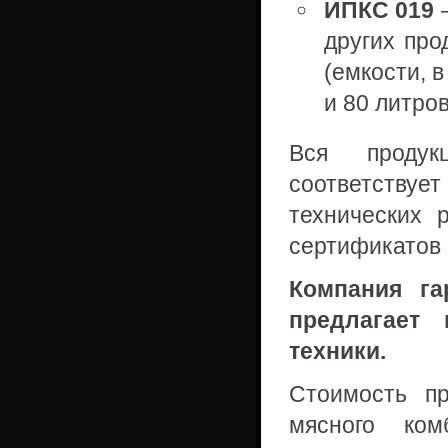
ИПКС 019
—
других про
(емкости, 
и 80 литров
Вся продук
соответствуе
технических 
сертификатов 
Компания га
предлагает 
техники.
Стоимость п
мясного ком