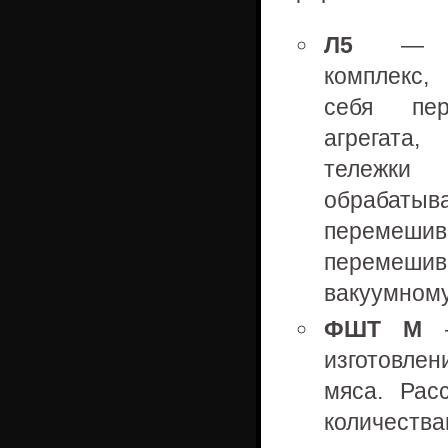
Л5
— пре
комплекс,
себя пер
агрегата,
тележки 
обрабаты
перемешива
перемеши
вакуумном
ФШТ М
—
изготовле
мяса. Рас
количества