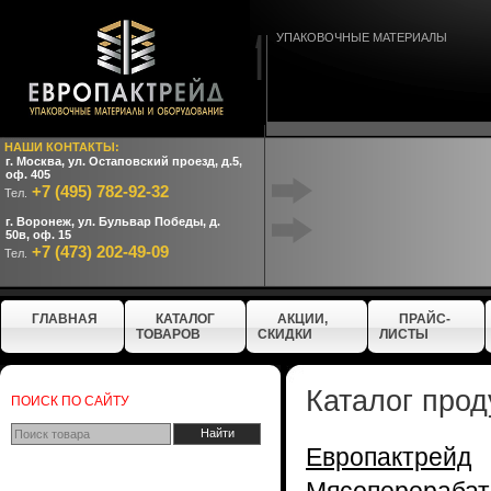
УПАКОВОЧНЫЕ МАТЕРИАЛЫ
НАШИ КОНТАКТЫ:
г. Москва, ул. Остаповский проезд, д.5,
оф. 405
+7 (495) 782-92-32
Тел.
г. Воронеж, ул. Бульвар Победы, д.
50в, оф. 15
+7 (473) 202-49-09
Тел.
ГЛАВНАЯ
КАТАЛОГ
АКЦИИ,
ПРАЙС-
ТОВАРОВ
СКИДКИ
ЛИСТЫ
Каталог прод
ПОИСК ПО САЙТУ
Европактрейд