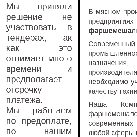
Мы приняли
В мясном прои
решение не
предприя
участвовать в
фаршемешал
тендерах, так
Современны
как это
промышленн
отнимает много
назначени
времени и
производит
предполагает
необходимо у
отсрочку
качеству техни
платежа.
Наша Комп
Мы работаем
фаршемешал
по предоплате,
современных
по нашим
любой сферы 