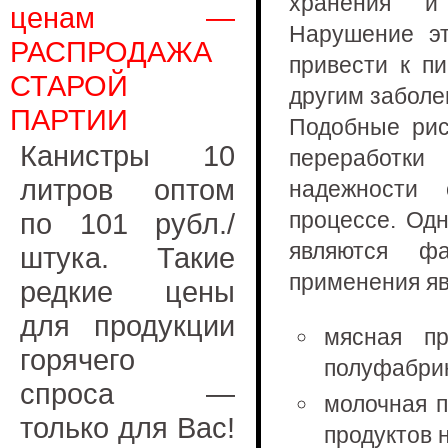
хранения и
ценам —
Нарушение э
РАСПРОДАЖА
привести к п
СТАРОЙ
другим заболе
ПАРТИИ
Подобные рис
Канистры 10
переработки
литров оптом
надежности 
по 101 рубл./
процессе. Од
являются ф
штука. Такие
применения яв
редкие цены
для продукции
мясная п
горячего
полуфабрик
спроса —
молочная 
только для Вас!
продуктов 