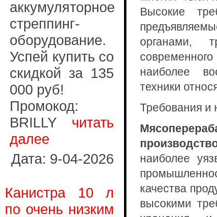
аккумуляторное
Высокие тре
стреппинг-
предъявляем
оборудование.
органами, 
Успей купить со
современного
скидкой за 135
наиболее во
техники относ
000 руб!
Промокод:
Требования и 
BRILLY
читать
Мясоперера
далее
производств
Дата: 9-04-2026
наиболее уя
промышленно
качества прод
Канистра 10 л
высокими тре
по очень низким