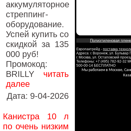
аккумуляторное
стреппинг-
оборудование.
Успей купить со
Полиэтиленовая пленк
скидкой за 135
Европактрейд -
поставка технол
000 руб!
Адреса: г. Воронеж, ул. Бульвар
г. Москва, ул. Остаповский проезд
Промокод:
Телефоны: +7 (495) 782-92-32 
500-00-14 БЕСПЛАТНО
Мы работаем в Москве, Сан
BRILLY
читать
Каза
далее
Дата: 9-04-2026
Канистра 10 л
по очень низким