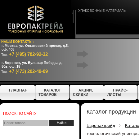
УПАКОВОЧНЫЕ МАТЕРИАЛЫ
НАШИ КОНТАКТЫ:
г. Москва, ул. Остаповский проезд, д.5,
оф. 405
+7 (495) 782-92-32
Тел.
г. Воронеж, ул. Бульвар Победы, д.
50в, оф. 15
+7 (473) 202-49-09
Тел.
ГЛАВНАЯ
КАТАЛОГ
АКЦИИ,
ПРАЙС-
ТОВАРОВ
СКИДКИ
ЛИСТЫ
Каталог продукции
ПОИСК ПО САЙТУ
Европактрейд
>
Катал
технологический универ