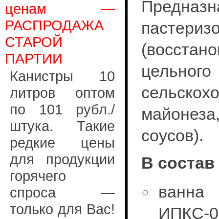
Предна
ценам —
РАСПРОДАЖА
пастери
СТАРОЙ
(восстано
ПАРТИИ
цель
Канистры 10
сельско
литров оптом
по 101 рубл./
майонеза
штука. Такие
соусов).
редкие цены
для продукции
В состав
горячего
ванна
спроса —
только для Вас!
ИПКС-0