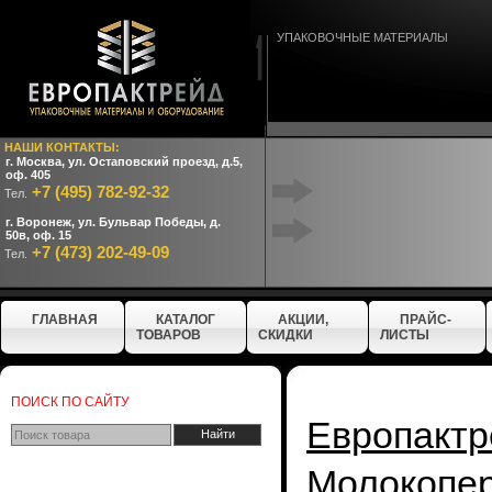
УПАКОВОЧНЫЕ МАТЕРИАЛЫ
НАШИ КОНТАКТЫ:
г. Москва, ул. Остаповский проезд, д.5,
оф. 405
+7 (495) 782-92-32
Тел.
г. Воронеж, ул. Бульвар Победы, д.
50в, оф. 15
+7 (473) 202-49-09
Тел.
ГЛАВНАЯ
КАТАЛОГ
АКЦИИ,
ПРАЙС-
ТОВАРОВ
СКИДКИ
ЛИСТЫ
ПОИСК ПО САЙТУ
Европактр
Молокопе