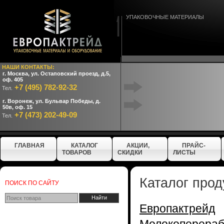
УПАКОВОЧНЫЕ МАТЕРИАЛЫ
НАШИ КОНТАКТЫ:
г. Москва, ул. Остаповский проезд, д.5,
оф. 405
+7 (495) 782-92-32
Тел.
г. Воронеж, ул. Бульвар Победы, д.
50в, оф. 15
+7 (473) 202-49-09
Тел.
ГЛАВНАЯ
КАТАЛОГ
АКЦИИ,
ПРАЙС-
ТОВАРОВ
СКИДКИ
ЛИСТЫ
Каталог прод
ПОИСК ПО САЙТУ
Европактрейд