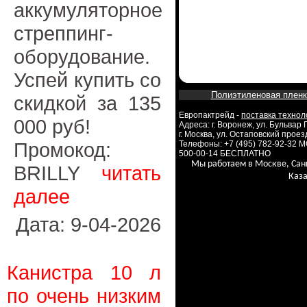
аккумуляторное
стреппинг-
оборудование.
Успей купить со
Полиэтиленовая пленк
скидкой за 135
Европактрейд -
поставка технол
000 руб!
Адреса: г. Воронеж, ул. Бульвар
г. Москва, ул. Остаповский проезд
Промокод:
Телефоны: +7 (495) 782-92-32 
500-00-14 БЕСПЛАТНО
Мы работаем в Москве, Сан
BRILLY
читать
Каза
далее
Дата: 9-04-2026
Канистра 10 л
по очень низким