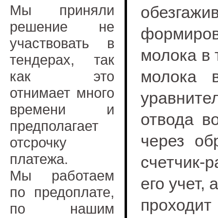
Мы приняли
обезгажи
решение не
формиров
участвовать в
молока в 
тендерах, так
молока в
как это
отнимает много
уравните
времени и
отвода в
предполагает
через об
отсрочку
платежа.
счетчик-
Мы работаем
его учет, 
по предоплате,
проходит
по нашим