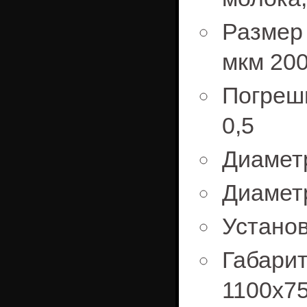
Размер
мкм 20
Погреш
0,5
Диаметр
Диаметр
Установ
Габари
1100x7