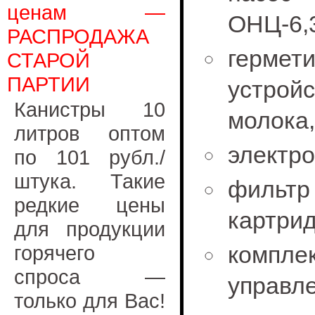
ценам —
ОНЦ-6,3
РАСПРОДАЖА
гермет
СТАРОЙ
ПАРТИИ
устро
Канистры 10
молока,
литров оптом
электро
по 101 рубл./
штука. Такие
фильт
редкие цены
картри
для продукции
горячего
комплек
спроса —
управле
только для Вас!