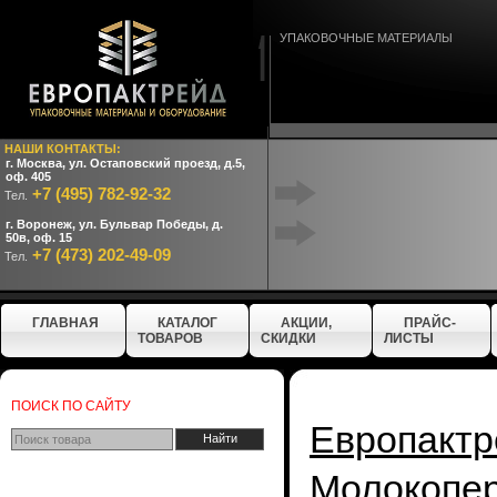
УПАКОВОЧНЫЕ МАТЕРИАЛЫ
НАШИ КОНТАКТЫ:
г. Москва, ул. Остаповский проезд, д.5,
оф. 405
+7 (495) 782-92-32
Тел.
г. Воронеж, ул. Бульвар Победы, д.
50в, оф. 15
+7 (473) 202-49-09
Тел.
ГЛАВНАЯ
КАТАЛОГ
АКЦИИ,
ПРАЙС-
ТОВАРОВ
СКИДКИ
ЛИСТЫ
ПОИСК ПО САЙТУ
Европактр
Молокопе