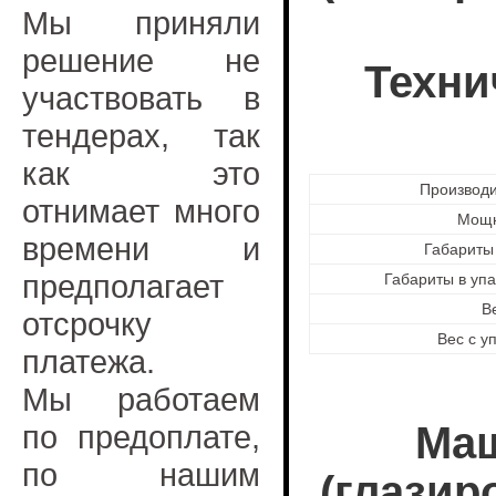
Мы приняли
решение не
Техни
участвовать в
тендерах, так
как это
Производи
отнимает много
Мощн
времени и
Габариты 
предполагает
Габариты в упа
В
отсрочку
Вес с у
платежа.
Мы работаем
по предоплате,
Маш
по нашим
(глазир