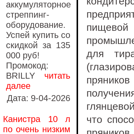
кондитер
аккумуляторное
предприя
стреппинг-
оборудование.
пищевой
Успей купить со
промышле
скидкой за 135
для тир
000 руб!
Промокод:
(глазиров
BRILLY
читать
прянико
далее
получен
Дата: 9-04-2026
глянцевой
что спос
Канистра 10 л
по очень низким
прянико