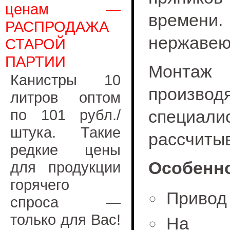
ценам —
времен
РАСПРОДАЖА
нержавею
СТАРОЙ
ПАРТИИ
Монтаж 
Канистры 10
произво
литров оптом
по 101 рубл./
специал
штука. Такие
рассчиты
редкие цены
Особенно
для продукции
горячего
Привод
спроса —
только для Вас!
На о