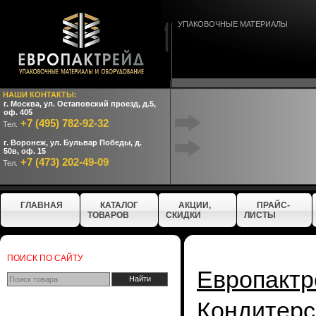
УПАКОВОЧНЫЕ МАТЕРИАЛЫ
НАШИ КОНТАКТЫ:
г. Москва, ул. Остаповский проезд, д.5,
оф. 405
+7 (495) 782-92-32
Тел.
г. Воронеж, ул. Бульвар Победы, д.
50в, оф. 15
+7 (473) 202-49-09
Тел.
ГЛАВНАЯ
КАТАЛОГ
АКЦИИ,
ПРАЙС-
ТОВАРОВ
СКИДКИ
ЛИСТЫ
ПОИСК ПО САЙТУ
Европактр
Кондитерс