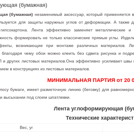
ующая (бумажная)
щая (бумажная)
незаменимый аксессуар, который применяется в
ользуется для защиты наружных углов от деформации. А также 
гипсокартона. Лента эффективно заменяет металлические и 
ность формировать не только классические прямые углы. Издел
фекты, возникающие при монтаже различных материалов. Ле
 благодаря чему обои можно клеить без сдвига рисунка и подре
ВП и других листовых материалов.Она эффективно усиливает швы
нием в конструкциях из листовых материалов.
МИНИМАЛЬНАЯ ПАРТИЯ от 20 0
лосу бумаги, имеет разметочную линию (беговку) для равномер
ри высыхании под слоем шпатлевки.
Лента углоформирующая (бу
Технические характерист
Вес, уг