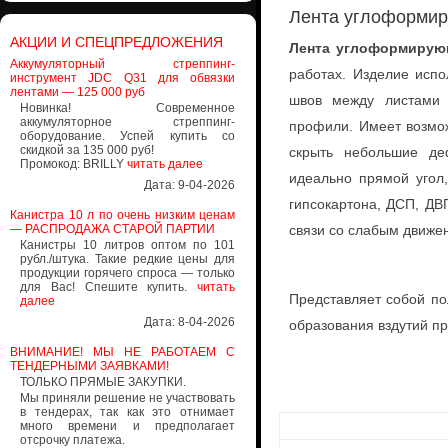
Лента углоформир
АКЦИИ И СПЕЦПРЕДЛОЖЕНИЯ
Лента углоформирую
Аккумуляторный стреппинг-
работах. Изделие исп
инструмент JDC Q31 для обвязки
лентами — 125 000 руб
швов между листами 
Новинка! Современное
аккумуляторное стреппинг-
профили. Имеет возмож
оборудование. Успей купить со
скидкой за 135 000 руб!
скрыть небольшие де
Промокод: BRILLY
читать далее
идеально прямой угол,
Дата: 9-04-2026
гипсокартона, ДСП, Д
Канистра 10 л по очень низким ценам
— РАСПРОДАЖА СТАРОЙ ПАРТИИ
связи со слабым движе
Канистры 10 литров оптом по 101
рубл./штука. Такие редкие цены для
продукции горячего спроса — только
для Вас! Спешите купить.
читать
Представляет собой по
далее
Дата: 8-04-2026
образования вздутий п
ВНИМАНИЕ! МЫ НЕ РАБОТАЕМ С
ТЕНДЕРНЫМИ ЗАЯВКАМИ!
ТОЛЬКО ПРЯМЫЕ ЗАКУПКИ.
Мы приняли решение не участвовать
в тендерах, так как это отнимает
много времени и предполагает
отсрочку платежа.