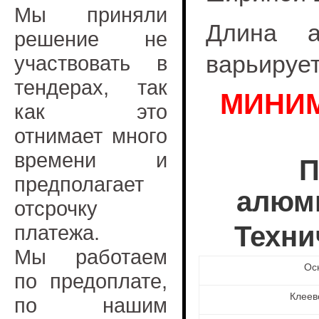
Мы приняли
Длина а
решение не
варьирует
участвовать в
тендерах, так
МИНИМ
как это
отнимает много
времени и
П
предполагает
алюми
отсрочку
платежа.
Техни
Мы работаем
Ос
по предоплате,
Клеев
по нашим