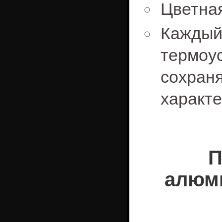
Цветна
Кажд
термо
сохраня
характе
П
алюми