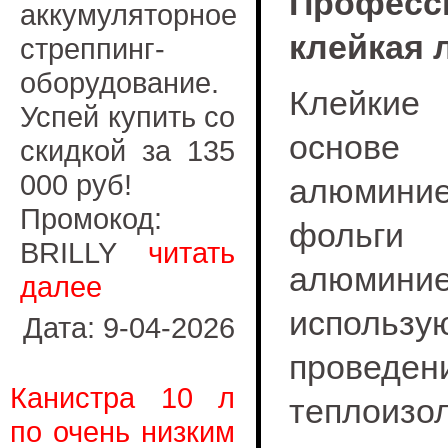
Профес
аккумуляторное
клейкая 
стреппинг-
оборудование.
Клейкие
Успей купить со
основе
скидкой за 135
000 руб!
алюмини
Промокод:
фоль
BRILLY
читать
алюминие
далее
использ
Дата: 9-04-2026
прове
Канистра 10 л
теплоизо
по очень низким