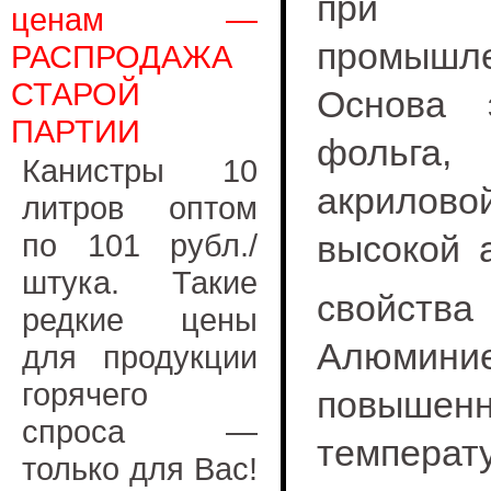
при из
ценам —
промышлен
РАСПРОДАЖА
СТАРОЙ
Основа 
ПАРТИИ
фольга,
Канистры 10
акрилов
литров оптом
по 101 рубл./
высокой 
штука. Такие
свойства
редкие цены
Алюминие
для продукции
горячего
повыше
спроса —
темпера
только для Вас!