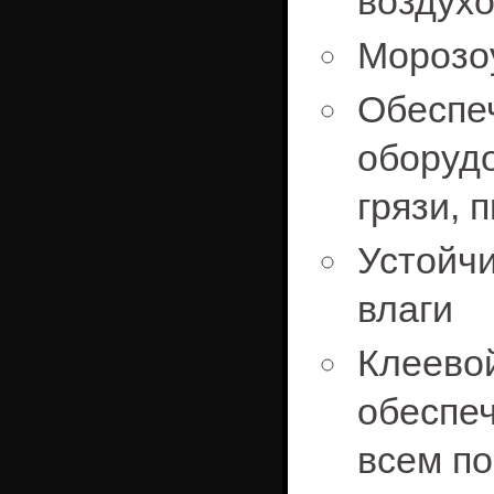
воздухо
Морозо
Обесп
оборудо
грязи, 
Устойч
влаги
Клеев
обеспе
всем п