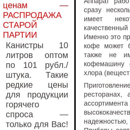
Аппарат рабо
ценам —
сразу нескол
РАСПРОДАЖА
имеет неко
СТАРОЙ
качественный 
ПАРТИИ
Именно это пр
Канистры 10
кофе может б
литров оптом
также не и
по 101 рубл./
кофемашину 
хлора (вещест
штука. Такие
редкие цены
Приготовлен
для продукции
ресторанах,
горячего
ассортимент
высококаче
спроса —
надежностью
только для Вас!