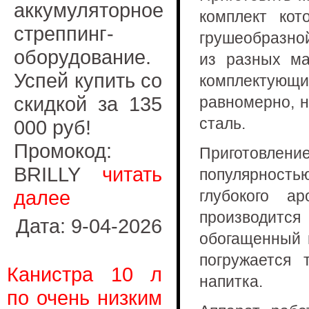
аккумуляторное
комплект кот
стреппинг-
грушеобразно
оборудование.
из разных ма
Успей купить со
комплектующи
скидкой за 135
равномерно, н
сталь.
000 руб!
Промокод:
Приготовле
BRILLY
читать
популярност
далее
глубокого а
производит
Дата: 9-04-2026
обогащенный 
погружается
Канистра 10 л
напитка.
по очень низким