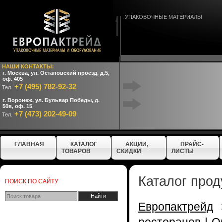
УПАКОВОЧНЫЕ МАТЕРИАЛЫ
НАШИ КОНТАКТЫ:
г. Москва, ул. Остаповский проезд, д.5,
оф. 405
+7 (495) 782-92-32
Тел.
г. Воронеж, ул. Бульвар Победы, д.
50в, оф. 15
+7 (473) 202-49-09
Тел.
ГЛАВНАЯ
КАТАЛОГ
АКЦИИ,
ПРАЙС-
ТОВАРОВ
СКИДКИ
ЛИСТЫ
Каталог прод
ПОИСК ПО САЙТУ
Европактрейд