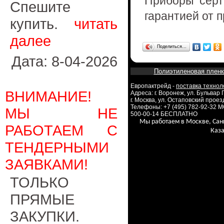
Приборы серт
Спешите
гарантией от 
купить.
читать
далее
Поделиться…
Дата: 8-04-2026
Полиэтиленовая пленк
Европактрейд -
поставка технол
ВНИМАНИЕ!
Адреса: г. Воронеж, ул. Бульвар
г. Москва, ул. Остаповский проезд
Телефоны: +7 (495) 782-92-32 
МЫ НЕ
500-00-14 БЕСПЛАТНО
Мы работаем в Москве, Сан
РАБОТАЕМ С
Каза
ТЕНДЕРНЫМИ
ЗАЯВКАМИ!
ТОЛЬКО
ПРЯМЫЕ
ЗАКУПКИ.