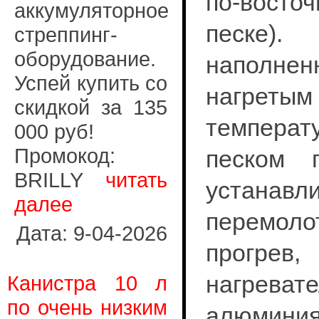
по-восто
аккумуляторное
песк
стреппинг-
оборудование.
наполнен
Успей купить со
нагретым
скидкой за 135
температ
000 руб!
Промокод:
песком 
BRILLY
читать
устанав
далее
перемол
Дата: 9-04-2026
прогр
нагрев
Канистра 10 л
по очень низким
алюмини