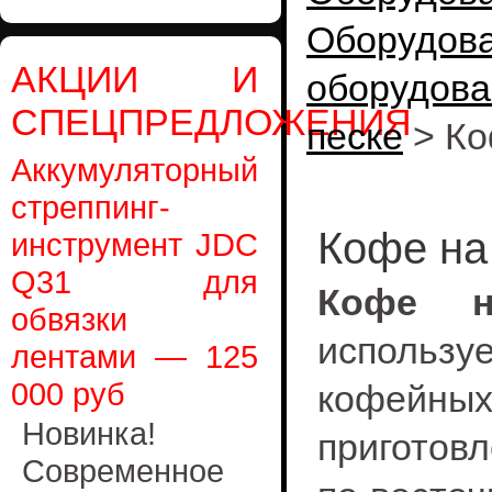
Оборудо
АКЦИИ И
оборудова
СПЕЦПРЕДЛОЖЕНИЯ
песке
>
Ко
Аккумуляторный
стреппинг-
Кофе на
инструмент JDC
Q31 для
Кофе н
обвязки
использу
лентами — 125
000 руб
кофей
Новинка!
приготов
Современное