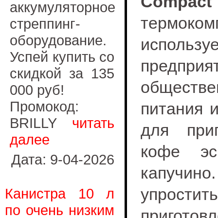
Compac
аккумуляторное
термок
стреппинг-
оборудование.
использ
Успей купить со
предприя
скидкой за 135
обществе
000 руб!
Промокод:
питания 
BRILLY
читать
для приг
далее
кофе эс
Дата: 9-04-2026
капучино
упрост
Канистра 10 л
по очень низким
приготов