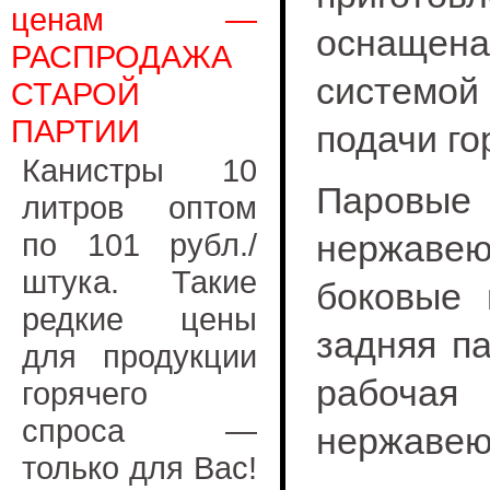
ценам —
оснащен
РАСПРОДАЖА
системо
СТАРОЙ
ПАРТИИ
подачи го
Канистры 10
Паровы
литров оптом
по 101 рубл./
нержаве
штука. Такие
боковые 
редкие цены
задняя па
для продукции
рабоч
горячего
спроса —
нержавею
только для Вас!