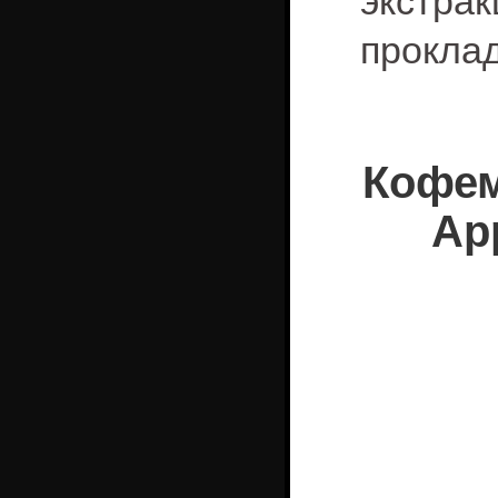
экстра
проклад
Кофем
App