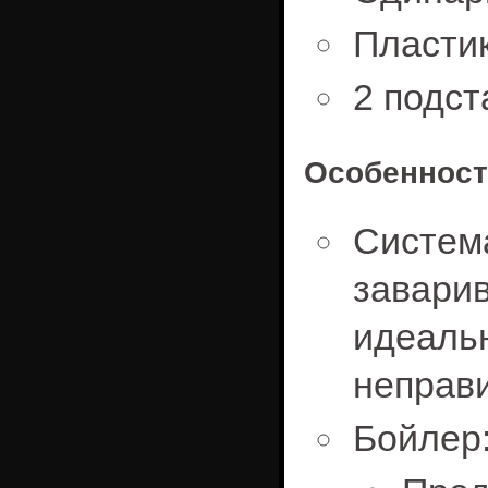
Пласти
2 подст
Особенност
Сист
завар
идеа
неправ
Бойлер