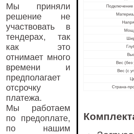
Мы приняли
Подключение 
решение не
Материа
Напр
участвовать в
Мощ
тендерах, так
Ши
как это
Глу
отнимает много
Вы
Вес (без
времени и
Вес (с у
предполагает
Ц
отсрочку
Страна-пр
платежа.
Мы работаем
Комплект
по предоплате,
по нашим