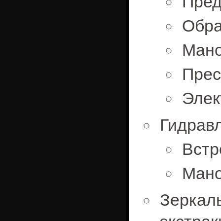
Пред
Обра
Мано
Прес
Элек
Гидравл
Встр
Мано
Зеркал