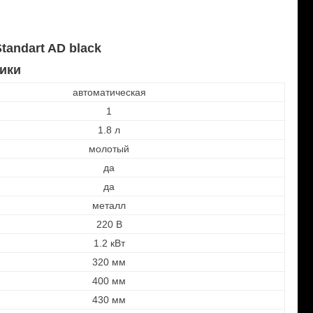
tandart AD black
ики
автоматическая
1
1.8 л
молотый
да
да
металл
220 В
1.2 кВт
320 мм
400 мм
430 мм