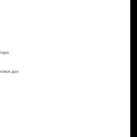
пара
новок доз