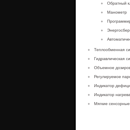
Обратный к
Манометр
Программир
Энергосбе
Автоматиче
Теплообменная си
Гидравлическая с
Объемное дозирова
Регулируемое пар
Индикатор дефици
Индикатор нагрев
Мягкие сенсорные 