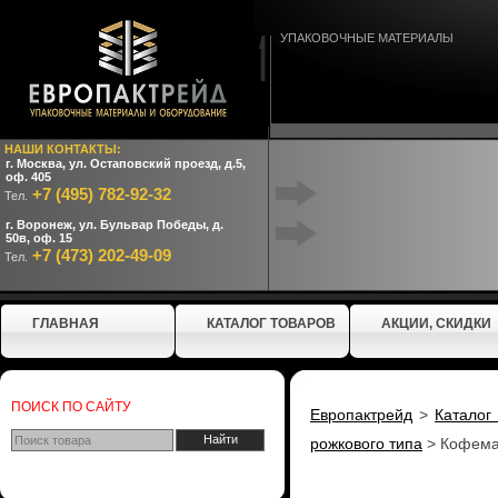
УПАКОВОЧНЫЕ МАТЕРИАЛЫ
НАШИ КОНТАКТЫ:
г. Москва, ул. Остаповский проезд, д.5,
оф. 405
+7 (495) 782-92-32
Тел.
г. Воронеж, ул. Бульвар Победы, д.
50в, оф. 15
+7 (473) 202-49-09
Тел.
ГЛАВНАЯ
КАТАЛОГ ТОВАРОВ
АКЦИИ, СКИДКИ
ПОИСК ПО САЙТУ
Европактрейд
>
Каталог
рожкового типа
>
Кофемаш