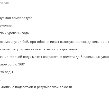
лапан
уемая температура
режение
ский уровень воды
стема внутри бойлера обеспечивает высокую производительность 
истема: регулируемая помпа высокого давления
ние горячей воды может сохранять в памяти до 3 различных уста
овое сопло 360°
та воды
а
кнопки с подсветкой и регулировкой яркости