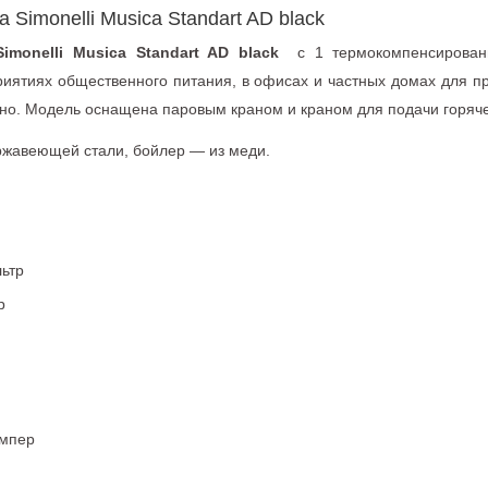
Simonelli Musica Standart AD black
monelli Musica Standart AD black
c 1 термокомпенсирован
риятиях общественного питания, в офисах и частных домах для п
ино. Модель оснащена паровым краном и краном для подачи горяч
ржавеющей стали, бойлер — из меди.
ьтр
р
емпер