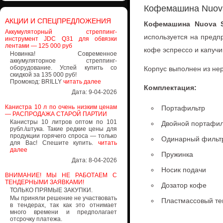
Кофемашина Nuova 
АКЦИИ И СПЕЦПРЕДЛОЖЕНИЯ
Кофемашина Nuova Si
Аккумуляторный стреппинг-
используется на предп
инструмент JDC Q31 для обвязки
лентами — 125 000 руб
кофе эспрессо и капуч
Новинка! Современное
аккумуляторное стреппинг-
оборудование. Успей купить со
Корпус выполнен из не
скидкой за 135 000 руб!
Промокод: BRILLY
читать далее
Комплектация:
Дата: 9-04-2026
Канистра 10 л по очень низким ценам
Портафильтр
— РАСПРОДАЖА СТАРОЙ ПАРТИИ
Канистры 10 литров оптом по 101
Двойной портафил
рубл./штука. Такие редкие цены для
продукции горячего спроса — только
Одинарный фильт
для Вас! Спешите купить.
читать
далее
Пружинка
Дата: 8-04-2026
Носик подачи
ВНИМАНИЕ! МЫ НЕ РАБОТАЕМ С
ТЕНДЕРНЫМИ ЗАЯВКАМИ!
Дозатор кофе
ТОЛЬКО ПРЯМЫЕ ЗАКУПКИ.
Мы приняли решение не участвовать
Пластмассовый т
в тендерах, так как это отнимает
много времени и предполагает
отсрочку платежа.