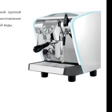
ной группой
риготовления
ей воды.