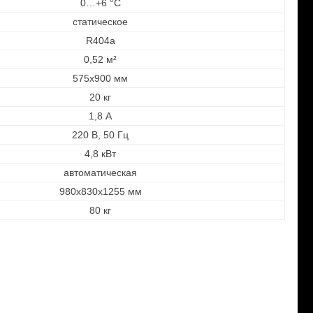
0…+6 °C
статическое
R404a
0,52 м²
575х900 мм
20 кг
1,8 А
220 В, 50 Гц
4,8 кВт
автоматическая
980х830х1255 мм
80 кг