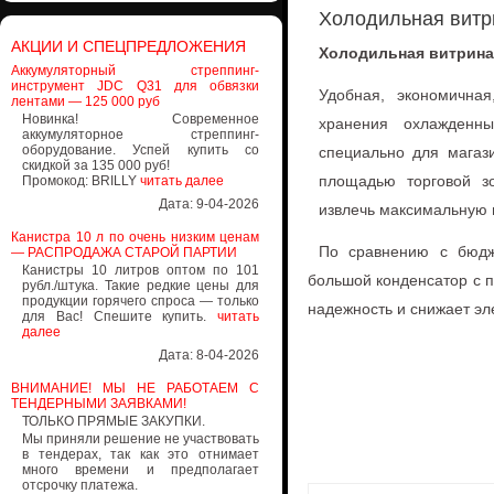
Холодильная витр
АКЦИИ И СПЕЦПРЕДЛОЖЕНИЯ
Холодильная витрина 
Аккумуляторный стреппинг-
инструмент JDC Q31 для обвязки
Удобная, экономична
лентами — 125 000 руб
Новинка! Современное
хранения охлажденн
аккумуляторное стреппинг-
оборудование. Успей купить со
специально для магаз
скидкой за 135 000 руб!
площадью торговой зо
Промокод: BRILLY
читать далее
Дата: 9-04-2026
извлечь максимальную 
Канистра 10 л по очень низким ценам
По сравнению с бюдже
— РАСПРОДАЖА СТАРОЙ ПАРТИИ
Канистры 10 литров оптом по 101
большой конденсатор с 
рубл./штука. Такие редкие цены для
продукции горячего спроса — только
надежность и снижает эл
для Вас! Спешите купить.
читать
далее
Дата: 8-04-2026
ВНИМАНИЕ! МЫ НЕ РАБОТАЕМ С
ТЕНДЕРНЫМИ ЗАЯВКАМИ!
ТОЛЬКО ПРЯМЫЕ ЗАКУПКИ.
Мы приняли решение не участвовать
в тендерах, так как это отнимает
много времени и предполагает
отсрочку платежа.