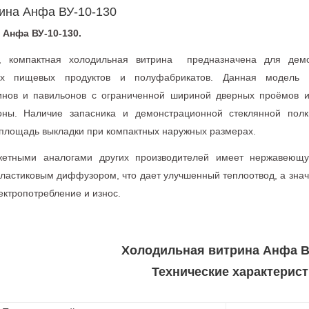
ина Анфа ВУ-10-130
Анфа ВУ-10-130.
я, компактная холодильная витрина предназначена для дем
ых пищевых продуктов и полуфабрикатов. Данная модель р
инов и павильонов с ограниченной шириной дверных проёмов и
ны. Наличие запасника и демонстрационной стеклянной полк
площадь выкладки при компактных наружных размерах.
тными аналогами других производителей имеет нержавеющу
пластиковым диффузором, что дает улучшенный теплоотвод, а зна
ектропотребление и износ.
Холодильная витрина Анфа В
Технические характерист