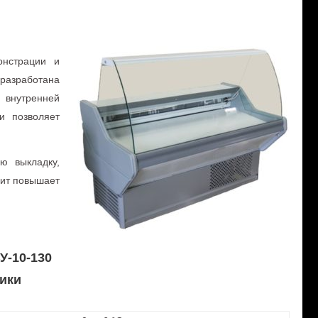
онстрации и
азработана
 внутренней
и позволяет
ю выкладку,
чит повышает
У-10-130
ики