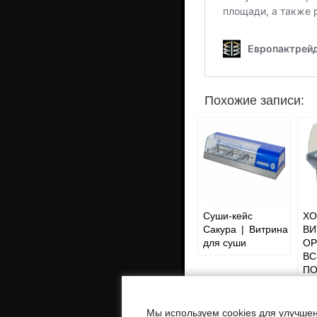
Похожие записи:
Суши-кейс
ХО
Сакура | Витрина
ВИ
для суши
ОР
В
ПО
Мы используем cookies для улучшен