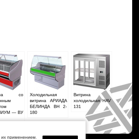
рина со
Холодильная
Витрина
енным
витрина АРИАДА
холодильная HAV
том
БЕЛИНДА BН 2-
131
НИУМ — ВУ
180
с их применением.