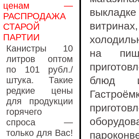
ценам —
выкладк
РАСПРОДАЖА
витринах,
СТАРОЙ
ПАРТИИ
холодиль
Канистры 10
на пищ
литров оптом
приготов
по 101 рубл./
блюд и
штука. Такие
редкие цены
Гастроё
для продукции
пригото
горячего
обору
спроса —
только для Вас!
парокон