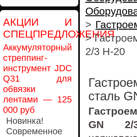
Оборудов
АКЦИИ И
>
Гастрое
СПЕЦПРЕДЛОЖЕНИЯ
>
Гастрое
Аккумуляторный
2/3 Н-20
стреппинг-
инструмент JDC
Q31 для
Гастрое
обвязки
сталь G
лентами — 125
000 руб
Гастрое
Новинка!
GN 2/
Современное