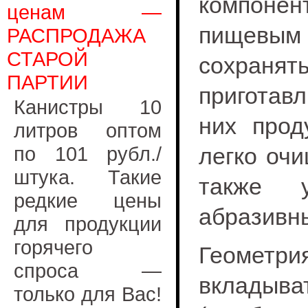
компонен
ценам —
пищевым
РАСПРОДАЖА
СТАРОЙ
сохран
ПАРТИИ
приготав
Канистры 10
них прод
литров оптом
по 101 рубл./
легко оч
штука. Такие
также у
редкие цены
абразивны
для продукции
горячего
Геометрия
спроса —
вклад
только для Вас!