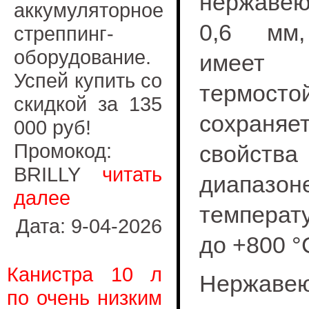
нержавею
аккумуляторное
0,6 мм,
стреппинг-
оборудование.
имеет 
Успей купить со
термост
скидкой за 135
сохран
000 руб!
Промокод:
свой
BRILLY
читать
диапазон
далее
температ
Дата: 9-04-2026
до +800 °
Канистра 10 л
Нержавею
по очень низким