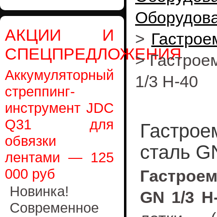
Оборудов
АКЦИИ И
>
Гастрое
СПЕЦПРЕДЛОЖЕНИЯ
>
Гастрое
Аккумуляторный
1/3 Н-40
стреппинг-
инструмент JDC
Q31 для
Гастрое
обвязки
сталь G
лентами — 125
000 руб
Гастрое
Новинка!
GN 1/3 Н
Современное