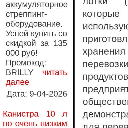
лотки (г
аккумуляторное
которые
стреппинг-
оборудование.
использ
Успей купить со
приготовл
скидкой за 135
хран
000 руб!
Промокод:
перевозк
BRILLY
читать
проду
далее
предприя
Дата: 9-04-2026
обществе
демонстр
Канистра 10 л
по очень низким
для перев