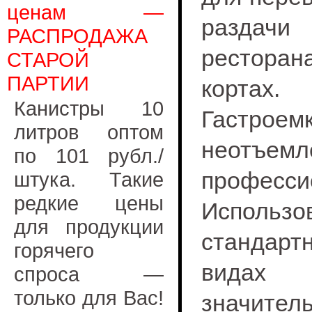
ценам —
раздач
РАСПРОДАЖА
ресторан
СТАРОЙ
ПАРТИИ
кортах.
Канистры 10
Гастр
литров оптом
неотъем
по 101 рубл./
профе
штука. Такие
редкие цены
Испол
для продукции
стандар
горячего
видах 
спроса —
только для Вас!
значите