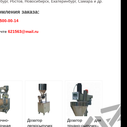
ург, Ростов, Новосибирск, Екатеринбург, Самара и др.
мления заказа:
-500-00-14
очте
621563@mail.ru
очно-
Дозатор
Дозатор для
вочная
легкосыпучих
трудно-сыпучих