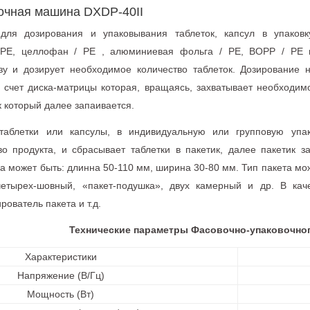
очная машина DXDP-40II
для дозирования и упаковывания таблеток, капсул в упаков
 PE, целлофан / PE , алюминиевая фольга / PE, BOPP / PE 
зу и дозирует необходимое количество таблеток. Дозирование 
а счет диска-матрицы которая, вращаясь, захватывает необходимо
к который далее запаивается.
аблетки или капсулы, в индивидуальную или групповую упак
о продукта, и сбрасывает таблетки в пакетик, далее пакетик з
а может быть: длинна 50-110 мм, ширина 30-80 мм. Тип пакета мо
етырех-шовный, «пакет-подушка», двух камерный и др. В каче
ователь пакета и т.д.
Технические параметры Фасовочно-упаковочного
Характеристики
Напряжение (В/Гц)
Мощность (Вт)