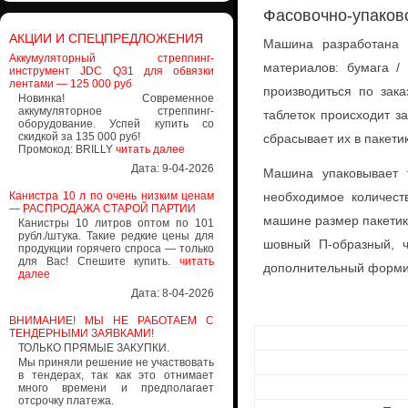
Фасовочно-упаков
АКЦИИ И СПЕЦПРЕДЛОЖЕНИЯ
Машина разработана 
Аккумуляторный стреппинг-
материалов: бумага /
инструмент JDC Q31 для обвязки
лентами — 125 000 руб
производиться по зака
Новинка! Современное
аккумуляторное стреппинг-
таблеток происходит з
оборудование. Успей купить со
скидкой за 135 000 руб!
сбрасывает их в пакети
Промокод: BRILLY
читать далее
Дата: 9-04-2026
Машина упаковывает т
Канистра 10 л по очень низким ценам
необходимое количеств
— РАСПРОДАЖА СТАРОЙ ПАРТИИ
машине размер пакетик
Канистры 10 литров оптом по 101
рубл./штука. Такие редкие цены для
шовный П-образный, ч
продукции горячего спроса — только
для Вас! Спешите купить.
читать
дополнительный формир
далее
Дата: 8-04-2026
ВНИМАНИЕ! МЫ НЕ РАБОТАЕМ С
ТЕНДЕРНЫМИ ЗАЯВКАМИ!
ТОЛЬКО ПРЯМЫЕ ЗАКУПКИ.
Мы приняли решение не участвовать
в тендерах, так как это отнимает
много времени и предполагает
отсрочку платежа.