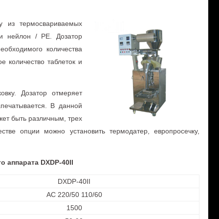
ку из термосвариваемых
и нейлон / PE. Дозатор
необходимого количества
е количество таблеток и
овку. Дозатор отмеряет
апечатывается. В данной
жет быть различным, трех
стве опции можно установить термодатер, европросечку,
 аппарата DXDP-40II
DXDP-40II
AC 220/50 110/60
1500