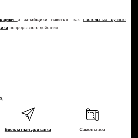
рщики
и
запайщики пакетов
, как
настольные ручные
щики
непрерывного действия.
А
Бесплатная доставка
Самовывоз