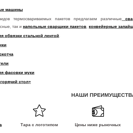
ые машины
идов термосвариваемых пакетов предлагаем различные
сва
сные, так и
напольные сварщики пакетов
,
конвейерные запай
я обвязки стальной лентой
.
ики
скотча
тели
ля фасовки муки
«горячий стол»
НАШИ ПРЕИМУЩЕСТВ
а
Тара с логотипом
Цены ниже рыночных