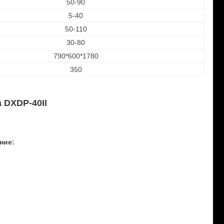
50-90
5-40
50-110
30-80
790*600*1780
350
 DXDP-40II
ние: