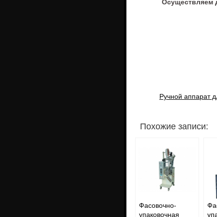
Осуществляем д
Ручной аппарат д
Похожие записи:
Фасовочно-
Фа
упаковочная
уп