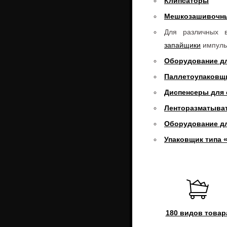
Клипсаторы
Мешкозашивочн
Для различных в
запайщики
импуль
Оборудование дл
Паллетоупаковщ
Диспенсеры для 
Ленторазматыва
Оборудование д
Упаковщик типа 
180 видов товар