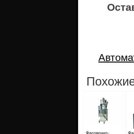
Оста
Автома
Похожие
Фасовочно-
Фа