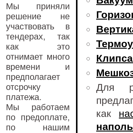
Вакуу
Мы приняли
Горизо
решение не
участвовать в
Вертик
тендерах, так
Термоу
как это
отнимает много
Клипс
времени и
Мешко
предполагает
Для р
отсрочку
платежа.
предла
Мы работаем
как
на
по предоплате,
наполь
по нашим