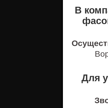
В комп
фасо
Осущест
Вор
Для 
Зв