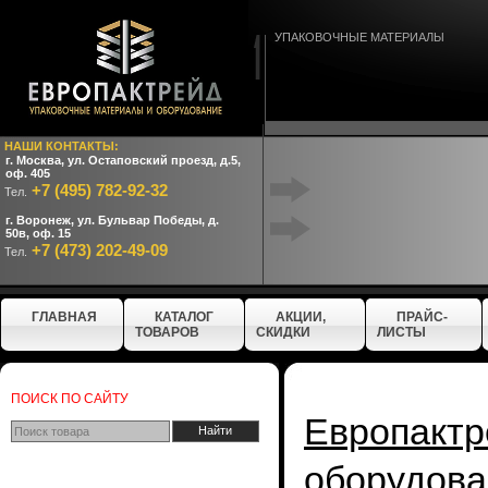
УПАКОВОЧНЫЕ МАТЕРИАЛЫ
НАШИ КОНТАКТЫ:
г. Москва, ул. Остаповский проезд, д.5,
оф. 405
+7 (495) 782-92-32
Тел.
г. Воронеж, ул. Бульвар Победы, д.
50в, оф. 15
+7 (473) 202-49-09
Тел.
ГЛАВНАЯ
КАТАЛОГ
АКЦИИ,
ПРАЙС-
ТОВАРОВ
СКИДКИ
ЛИСТЫ
ПОИСК ПО САЙТУ
Европактр
оборудова