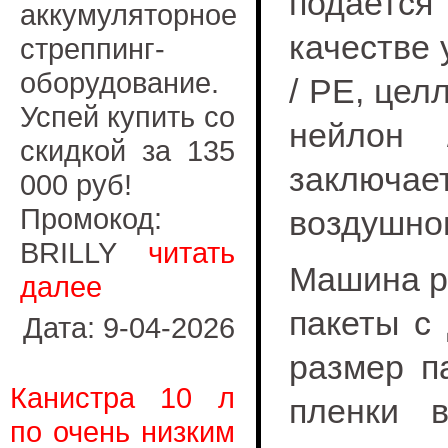
подается 
аккумуляторное
качестве 
стреппинг-
оборудование.
/ PE, цел
Успей купить со
нейлон 
скидкой за 135
заключае
000 руб!
Промокод:
воздушног
BRILLY
читать
Машина ра
далее
пакеты с
Дата: 9-04-2026
размер п
Канистра 10 л
пленки в
по очень низким