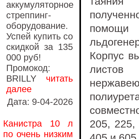
таяни
аккумуляторное
получен
стреппинг-
оборудование.
помощи
Успей купить со
льдогенер
скидкой за 135
Корпус в
000 руб!
Промокод:
листов
BRILLY
читать
нержаве
далее
полиуре
Дата: 9-04-2026
совместн
205, 225,
Канистра 10 л
по очень низким
405 и 605