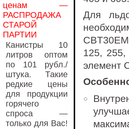
ценам —
Для льд
РАСПРОДАЖА
СТАРОЙ
необход
ПАРТИИ
CBT30EMC
Канистры 10
125, 255
литров оптом
по 101 рубл./
элемент 
штука. Такие
Особенно
редкие цены
для продукции
Внутр
горячего
улучша
спроса —
только для Вас!
макси