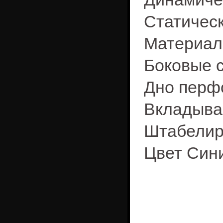
Статическ
Материал
Боковые 
Дно перф
Вкладыва
Штабелир
Цвет Син