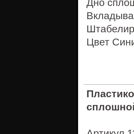
Дно спло
Вкладыва
Штабелир
Цвет Син
Пластик
сплошной
Артикул 1