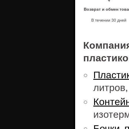
Возврат и обмен тов
В течении 30 дней
Компан
пластико
Пласти
литров
Конте
изотерм
Бочки 