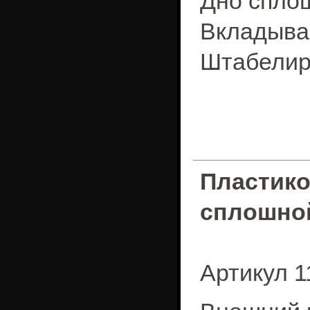
Дно спло
Вкладыва
Штабелир
Пластик
сплошно
Артикул 1