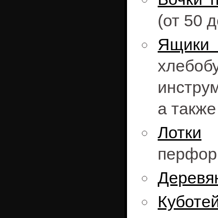
(от 50 
Ящики
хлебоб
инструм
а также
Лотки
о
перфор
Деревя
Куботе