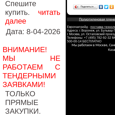
Спешите
Поделиться…
купить.
читать
далее
Полиэтиленовая пленк
Европактрейд -
поставка технол
Дата: 8-04-2026
Адреса: г. Воронеж, ул. Бульвар
г. Москва, ул. Остаповский проезд
Телефоны: +7 (495) 782-92-32 
500-00-14 БЕСПЛАТНО
Мы работаем в Москве, Сан
ВНИМАНИЕ!
Каза
МЫ НЕ
РАБОТАЕМ С
ТЕНДЕРНЫМИ
ЗАЯВКАМИ!
ТОЛЬКО
ПРЯМЫЕ
ЗАКУПКИ.