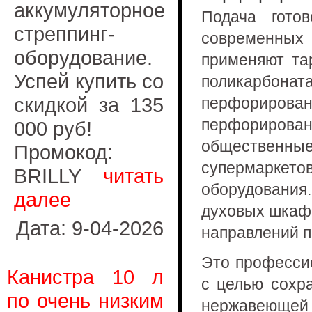
аккумуляторное
Подача гото
стреппинг-
современны
оборудование.
применяют та
Успей купить со
поликарбона
скидкой за 135
перфориров
перфорирован
000 руб!
общественн
Промокод:
супермаркето
BRILLY
читать
оборудования
далее
духовых шкафо
Дата: 9-04-2026
направлений п
Это професси
Канистра 10 л
с целью сохра
по очень низким
нержавеющей