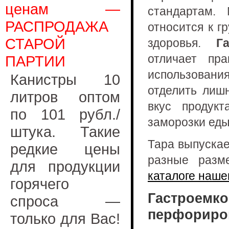
ценам —
стандартам. 
РАСПРОДАЖА
относится к г
СТАРОЙ
здоровья.
Г
отличает пра
ПАРТИИ
использовани
Канистры 10
отделить лиш
литров оптом
вкус продукт
по 101 рубл./
заморозки еды
штука. Такие
Тара выпускае
редкие цены
разные разм
для продукции
каталоге наше
горячего
Гастроемко
спроса —
перфориро
только для Вас!