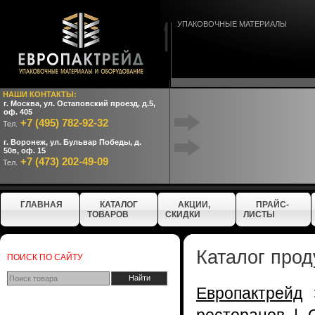
УПАКОВОЧНЫЕ МАТЕРИАЛЫ
НАШИ КОНТАКТЫ:
г. Москва, ул. Остаповский проезд, д.5,
оф. 405
+7 (495) 782-92-32
Тел.
г. Воронеж, ул. Бульвар Победы, д.
50в, оф. 15
+7 (473) 202-49-09
Тел.
ГЛАВНАЯ
КАТАЛОГ
АКЦИИ,
ПРАЙС-
ТОВАРОВ
СКИДКИ
ЛИСТЫ
Каталог прод
ПОИСК ПО САЙТУ
Европактрейд