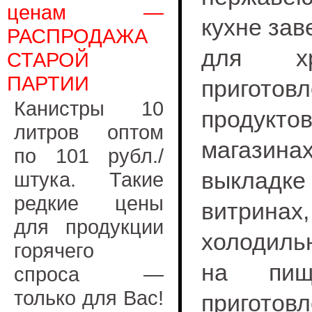
ценам —
кухне зав
РАСПРОДАЖА
для хра
СТАРОЙ
ПАРТИИ
пригото
Канистры 10
продуктов
литров оптом
магазина
по 101 рубл./
выкладк
штука. Такие
редкие цены
витринах,
для продукции
холодиль
горячего
на пищ
спроса —
только для Вас!
приготов