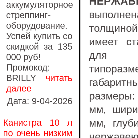
НЕРЖАВ
аккумуляторное
выполне
стреппинг-
оборудование.
толщиной
Успей купить со
имеет ст
скидкой за 135
для 
000 руб!
Промокод:
типоразм
BRILLY
читать
габаритн
далее
размеры:
Дата: 9-04-2026
мм, шир
мм, глуб
Канистра 10 л
по очень низким
нержавею