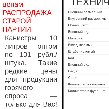
ТЕХНИЧ
ценам —
РАСПРОДАЖА
Внешний размер, мм.
Внутренний размер, мм.
СТАРОЙ
Объем, литр
ПАРТИИ
Внешний вид
Канистры 10
Материал
литров оптом
Вкладываемый
Штабелируемый
по 101 рубл./
Код
штука. Такие
Внешний вид
редкие цены
Вес, кг
для продукции
Серия
Количество на паллете
горячего
Количество в фуре, шт
спроса —
только для Вас!