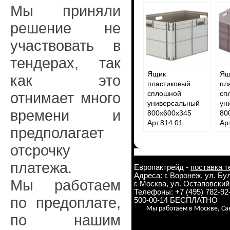
Мы приняли
решение не
участвовать в
тендерах, так
Ящик
Ящ
как это
пластиковый
пл
отнимает много
сплошной
сп
универсальный
ун
времени и
800х600х345
80
Арт.814.01
Ар
предполагает
отсрочку
платежа.
Европактрейд -
поставка т
Адреса: г. Воронеж, ул. Б
Мы работаем
г. Москва, ул. Остаповский 
Телефоны: +7 (495) 782-9
по предоплате,
500-00-14 БЕСПЛАТНО
Мы работаем в Москве, Сан
по нашим