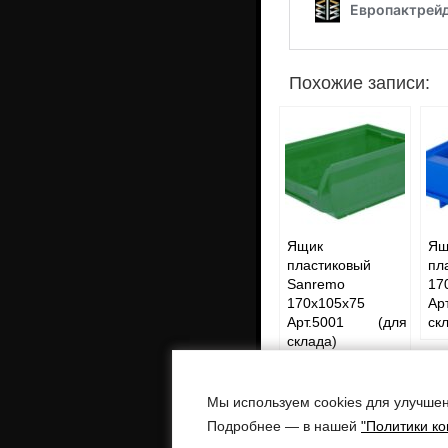
Похожие записи:
Ящик
Ящ
пластиковый
пл
Sanremo
17
170x105x75
Ар
Арт.5001 (для
ск
склада)
Мы используем cookies для улучшен
Европактрейд -
поставка технологи
Подробнее — в нашей
"Политики к
Адреса: г. Воронеж, ул. Бульвар По
г. Москва, ул. Остаповский проезд, д