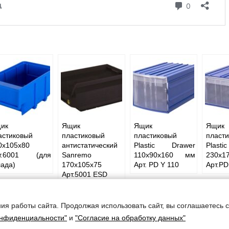
ик
Ящик
Ящик
Ящик
астиковый
пластиковый
пластиковый
пласт
0x105x80
антистатический
Plastic Drawer
Plast
т.6001 (для
Sanremo
110x90x160 мм
230x1
лада)
170x105x75
Арт. PD Y 110
Арт.PD
Арт.5001 ESD
ия работы сайта. Продолжая использовать сайт, вы соглашаетесь 
ческого оборудования
онфиденциальности"
и
"Согласие на обработку данных"
беды, дом 50в, офис 15
. 5, оф. 405