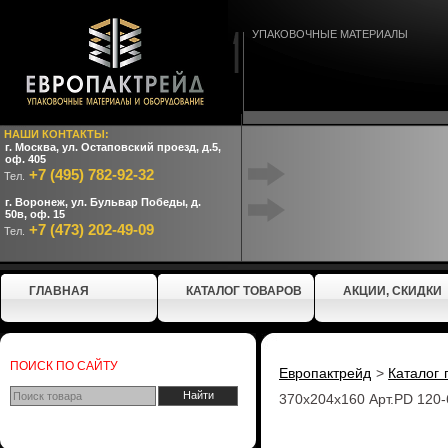
УПАКОВОЧНЫЕ МАТЕРИАЛЫ
НАШИ КОНТАКТЫ:
г. Москва, ул. Остаповский проезд, д.5,
оф. 405
+7 (495) 782-92-32
Тел.
г. Воронеж, ул. Бульвар Победы, д.
50в, оф. 15
+7 (473) 202-49-09
Тел.
ГЛАВНАЯ
КАТАЛОГ ТОВАРОВ
АКЦИИ, СКИДКИ
ПОИСК ПО САЙТУ
Европактрейд
>
Каталог 
370x204x160 Арт.PD 120-