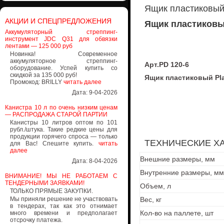
Ящик пластиковый 
АКЦИИ И СПЕЦПРЕДЛОЖЕНИЯ
Ящик пластиковый
Аккумуляторный стреппинг-
инструмент JDC Q31 для обвязки
лентами — 125 000 руб
Новинка! Современное
аккумуляторное стреппинг-
Арт.PD 120-6
оборудование. Успей купить со
скидкой за 135 000 руб!
Ящик пластиковый Plas
Промокод: BRILLY
читать далее
Дата: 9-04-2026
Канистра 10 л по очень низким ценам
— РАСПРОДАЖА СТАРОЙ ПАРТИИ
Канистры 10 литров оптом по 101
рубл./штука. Такие редкие цены для
продукции горячего спроса — только
ТЕХНИЧЕСКИЕ Х
для Вас! Спешите купить.
читать
далее
Внешние размеры, мм
Дата: 8-04-2026
Внутренние размеры, мм
ВНИМАНИЕ! МЫ НЕ РАБОТАЕМ С
ТЕНДЕРНЫМИ ЗАЯВКАМИ!
Объем, л
ТОЛЬКО ПРЯМЫЕ ЗАКУПКИ.
Мы приняли решение не участвовать
Вес, кг
в тендерах, так как это отнимает
Кол-во на паллете, шт
много времени и предполагает
отсрочку платежа.