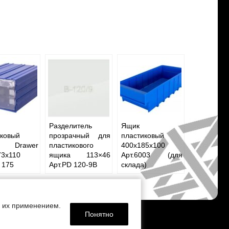
Разделитель
Ящик
иковый
прозрачный для
пластиковый
ic Drawer
пластикового
400x185x100
73x110
ящика 113×46
Арт.6003 (для
 175
Арт.PD 120-9B
склада)
с их применением.
Понятно