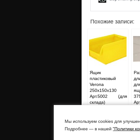
Похожие записи:
Ящик
Ра
пластиковый
дл
Verona
дл
250x150x130
ящ
Арт.5002 (для
37
склада)
Ар
Мы используем cookies для улучшен
Европактрейд -
поставка технологи
Подробнее — в нашей
"Политики к
Адреса: г. Воронеж, ул. Бульвар По
г. Москва, ул. Остаповский проезд, д
Телефоны: +7 (495) 782-92-32 МОС