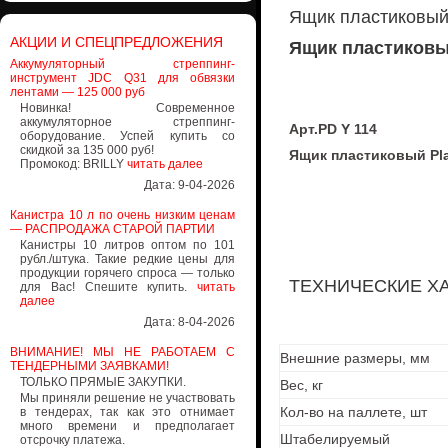
Ящик пластиковый 
АКЦИИ И СПЕЦПРЕДЛОЖЕНИЯ
Ящик пластиковый
Аккумуляторный стреппинг-
инструмент JDC Q31 для обвязки
лентами — 125 000 руб
Новинка! Современное
аккумуляторное стреппинг-
Арт.PD Y 114
оборудование. Успей купить со
скидкой за 135 000 руб!
Ящик пластиковый Plas
Промокод: BRILLY
читать далее
Дата: 9-04-2026
Канистра 10 л по очень низким ценам
— РАСПРОДАЖА СТАРОЙ ПАРТИИ
Канистры 10 литров оптом по 101
рубл./штука. Такие редкие цены для
продукции горячего спроса — только
ТЕХНИЧЕСКИЕ Х
для Вас! Спешите купить.
читать
далее
Дата: 8-04-2026
ВНИМАНИЕ! МЫ НЕ РАБОТАЕМ С
Внешние размеры, мм
ТЕНДЕРНЫМИ ЗАЯВКАМИ!
ТОЛЬКО ПРЯМЫЕ ЗАКУПКИ.
Вес, кг
Мы приняли решение не участвовать
Кол-во на паллете, шт
в тендерах, так как это отнимает
много времени и предполагает
Штабелируемый
отсрочку платежа.