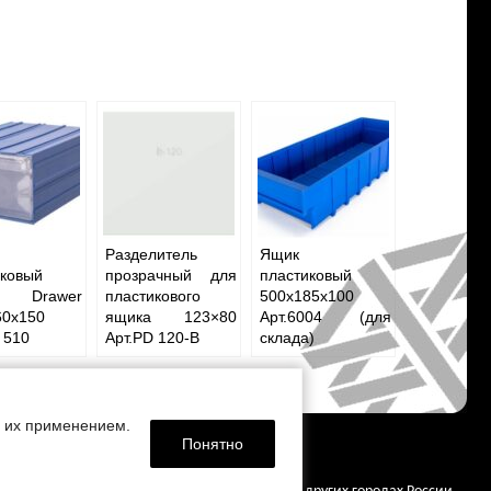
Разделитель
Ящик
иковый
прозрачный для
пластиковый
ic Drawer
пластикового
500x185x100
60x150
ящика 123×80
Арт.6004 (для
 510
Арт.PD 120-B
склада)
с их применением.
Понятно