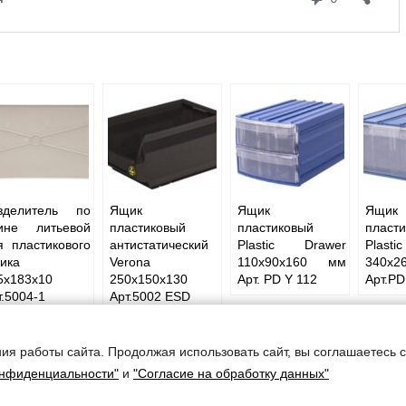
зделитель по
Ящик
Ящик
Ящик
ине литьевой
пластиковый
пластиковый
пласт
я пластикового
антистатический
Plastic Drawer
Plast
ика
Verona
110x90x160 мм
340x2
5x183x10
250х150х130
Арт. PD Y 112
Арт.PD
т.5004-1
Арт.5002 ESD
ия работы сайта. Продолжая использовать сайт, вы соглашаетесь 
ческого оборудования
онфиденциальности"
и
"Согласие на обработку данных"
беды, дом 50в, офис 15
. 5, оф. 405
КВА, +7 (473) 262-15-61 ВОРОНЕЖ; 8-800-500-00-14 БЕСПЛАТНО