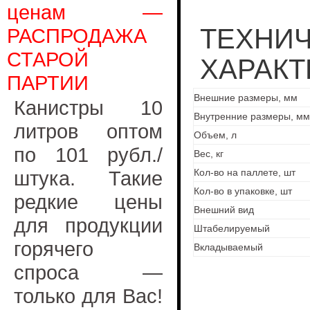
ценам —
ТЕХНИ
РАСПРОДАЖА
СТАРОЙ
ХАРАКТ
ПАРТИИ
Внешние размеры, мм
Канистры 10
Внутренние размеры, мм
литров оптом
Объем, л
по 101 рубл./
Вес, кг
штука. Такие
Кол-во на паллете, шт
Кол-во в упаковке, шт
редкие цены
Внешний вид
для продукции
Штабелируемый
горячего
Вкладываемый
спроса —
только для Вас!