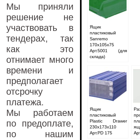
Мы приняли
решение не
участвовать в
Ящик
пластиковый
тендерах, так
Sanremo
170x105x75
как это
Арт.5001 (для
склада)
отнимает много
времени и
предполагает
отсрочку
платежа.
Ящик
Ра
Мы работаем
пластиковый
пр
по предоплате,
Plastic Drawer
пл
230x173x110
я
по нашим
Арт.PD 175
Ар