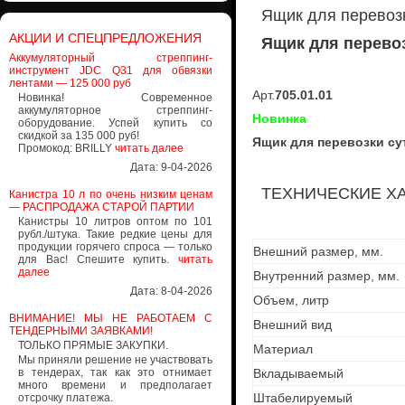
Ящик для перевозк
АКЦИИ И СПЕЦПРЕДЛОЖЕНИЯ
Ящик для перевоз
Аккумуляторный стреппинг-
инструмент JDC Q31 для обвязки
лентами — 125 000 руб
Арт.
705.01.01
Новинка! Современное
аккумуляторное стреппинг-
Новинка
оборудование. Успей купить со
скидкой за 135 000 руб!
Ящик для перевозки су
Промокод: BRILLY
читать далее
Дата: 9-04-2026
ТЕХНИЧЕСКИЕ Х
Канистра 10 л по очень низким ценам
— РАСПРОДАЖА СТАРОЙ ПАРТИИ
Канистры 10 литров оптом по 101
рубл./штука. Такие редкие цены для
продукции горячего спроса — только
Внешний размер, мм.
для Вас! Спешите купить.
читать
далее
Внутренний размер, мм.
Дата: 8-04-2026
Объем, литр
ВНИМАНИЕ! МЫ НЕ РАБОТАЕМ С
Внешний вид
ТЕНДЕРНЫМИ ЗАЯВКАМИ!
ТОЛЬКО ПРЯМЫЕ ЗАКУПКИ.
Материал
Мы приняли решение не участвовать
в тендерах, так как это отнимает
Вкладываемый
много времени и предполагает
Штабелируемый
отсрочку платежа.