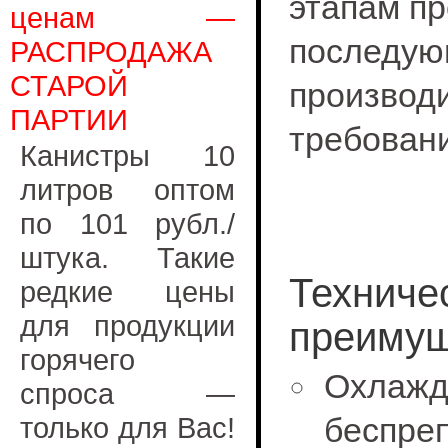
этапам пр
ценам —
послед
РАСПРОДАЖА
СТАРОЙ
производ
ПАРТИИ
требован
Канистры 10
литров оптом
по 101 рубл./
штука. Такие
Техниче
редкие цены
для продукции
преимущ
горячего
Охлаж
спроса —
только для Вас!
беспре