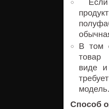
Если 
проду
полуфаб
обычна
В том 
товар 
виде и
требу
модель
Способ о