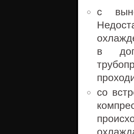
с выно
Недос
охлажд
в доп
трубоп
проходи
со вст
компре
прои
охлажд