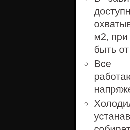
доступ
охватыв
м2, при
быть от
Все п
рабо
напряже
Холод
устан
собир