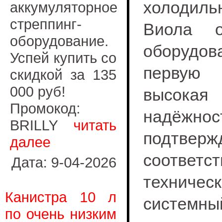
холоди
аккумуляторное
стреппинг-
Виола о
оборудование.
оборуд
Успей купить со
первую
скидкой за 135
000 руб!
высока
Промокод:
надёжн
BRILLY
читать
подтве
далее
соответс
Дата: 9-04-2026
техниче
Канистра 10 л
системны
по очень низким