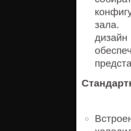
конфигу
зала. 
дизайн
обеспе
предста
Стандарт
Встрое