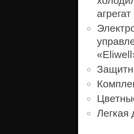
холоди
агрегат
Электр
управ
«Eliwell
Защитн
Компле
Цветны
Легкая 