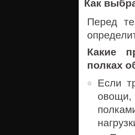
Как выбра
Перед те
определит
Какие п
полках о
Если т
овощи,
полкам
нагрузк