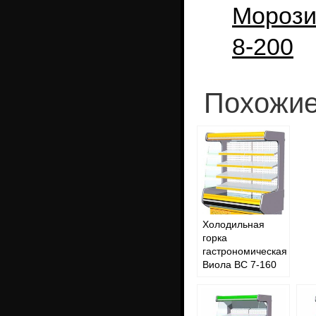
Морози
8-200
Похожие
Холодильная
горка
гастрономическая
Виола ВС 7-160