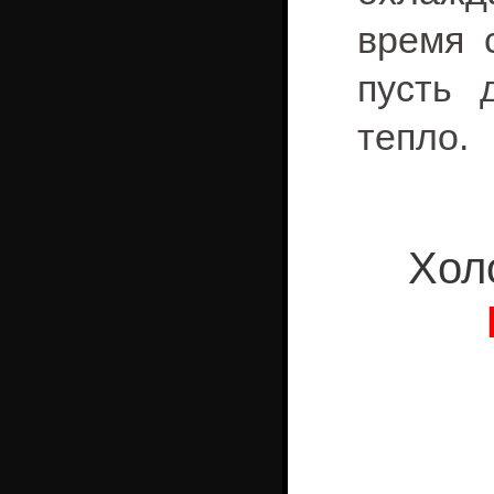
время 
пусть 
тепло.
Хол