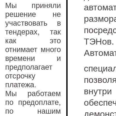
Мы приняли
автомат
решение не
размор
участвовать в
посред
тендерах, так
как это
ТЭНов.
отнимает много
Автома
времени и
предполагает
специ
отсрочку
позвол
платежа.
внутри
Мы работаем
обесп
по предоплате,
по нашим
демонс