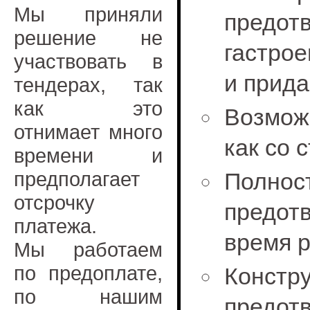
Мы приняли
пред
решение не
гастро
участвовать в
и прид
тендерах, так
как это
Возмож
отнимает много
как со 
времени и
предполагает
Полно
отсрочку
предо
платежа.
время 
Мы работаем
по предоплате,
Констр
по нашим
предот