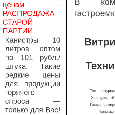
В комп
ценам —
гастроемк
РАСПРОДАЖА
СТАРОЙ
ПАРТИИ
Канистры 10
Витри
литров оптом
по 101 рубл./
Техни
штука. Такие
редкие цены
для продукции
горячего
Температурны
Холодильный 
спроса —
Гастронормир
только для Вас!
Напряже