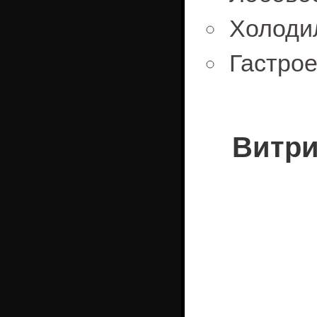
Холоди
Гастро
Витри