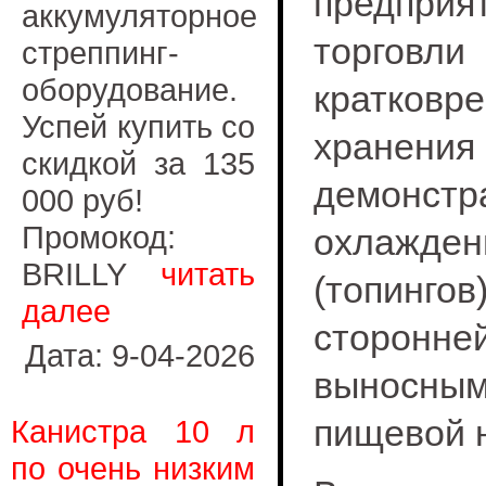
предприя
аккумуляторное
торго
стреппинг-
оборудование.
кратковр
Успей купить со
хран
скидкой за 135
демонс
000 руб!
Промокод:
охлажден
BRILLY
читать
(топин
далее
сторонн
Дата: 9-04-2026
выносным
пищевой 
Канистра 10 л
по очень низким