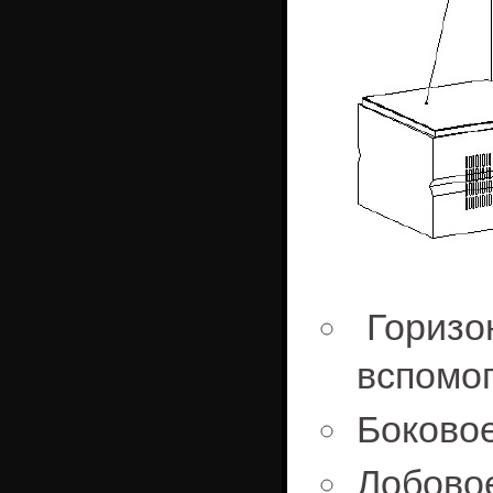
Горизо
вспомо
Боковое
Лобово