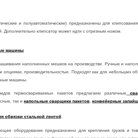
тические и полуавтоматические) предназначены для клипсования
ой. Дополнительно клипсатор может идти с отрезным ножом.
ые машины
ашивания наполненных мешков на производстве. Ручные и наполь
 опциями, производительностью. Подходят как для небольших об
нные машины.
идов термосвариваемых пакетов предлагаем различные
сва
сные, так и
напольные сварщики пакетов
,
конвейерные запай
я обвязки стальной лентой
ающее оборудование предназначено для крепления грузов и тов