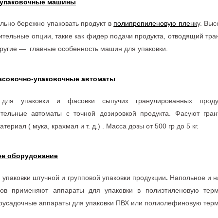
 упаковочные машины
льно бережно упаковать продукт в
полипропиленовую пленк
у. Выс
ительные опции, такие как фидер подачи продукта, отводящий тра
другие — главные особенность машин для упаковки.
асовочно-упаковочные автоматы
 для упаковки и фасовки сыпучих гранулированных проду
ительные автоматы с точной дозировкой продукта. Фасуют гран
ериал ( мука, крахмал и т. д.) . Масса дозы от 500 гр до 5 кг.
ое оборудование
 упаковки штучной и групповой упаковки продукции
.
Напольное и н
ов применяют аппараты для упаковки в полиэтиленовую термо
усадочные аппараты для упаковки ПВХ или полиолефиновую терм