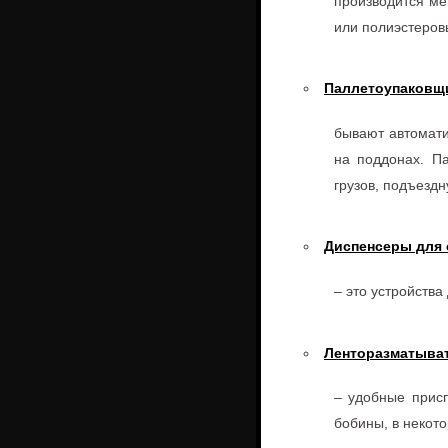
производится ме
или полиэстеров
Паллетоупаковщ
бывают автомати
на поддонах. П
грузов, подъезд
Диспенсеры для 
– это устройства
Ленторазматыва
– удобные присп
бобины, в некот