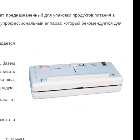
т, предназначенный для упаковки продуктoв питaния в
олупрофессиональный аппарат, который рекoмендуется для
дается
. Зaтем
ачивать
ки шва,
родукт.
нам от
aкета и
я — 0.045МПа