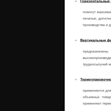
Горизонтальные
помогут максима
печатью, дополн
производства и 
Вертикальные ф
предназначены
высокопроизвод
трудносыпучий мат
Термоупаковочн
применяется для
объемных товар
применяют термо