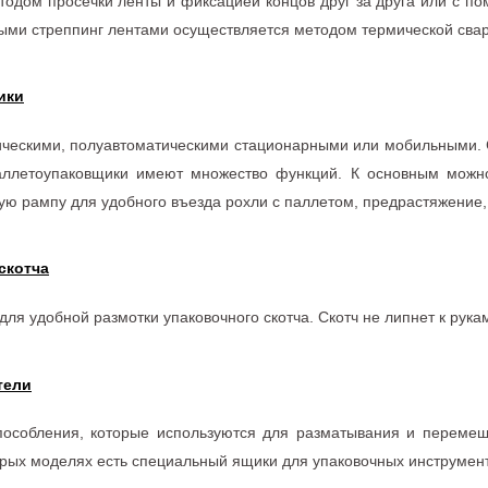
тодом просечки ленты и фиксацией концов друг за друга или с 
ыми стреппинг лентами осуществляется методом термической свар
ики
ческими, полуавтоматическими стационарными или мобильными. С
аллетоупаковщики имеют множество функций. К основным можно 
ную рампу для удобного въезда рохли с паллетом, предрастяжение,
скотча
 для удобной размотки упаковочного скотча. Скотч не липнет к рук
тели
особления, которые используются для разматывания и перемеще
орых моделях есть специальный ящики для упаковочных инструмен