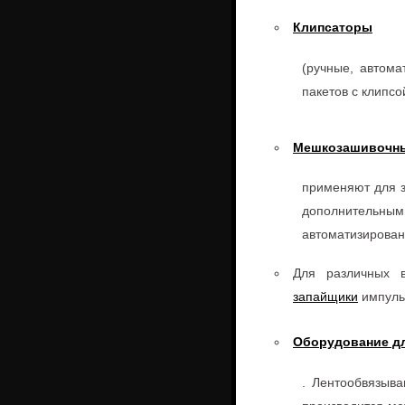
Клипсаторы
(ручные, автома
пакетов с клипс
Мешкозашивочн
применяют для з
дополнительными
автоматизирова
Для различных в
запайщики
импуль
Оборудование дл
. Лентообвязыв