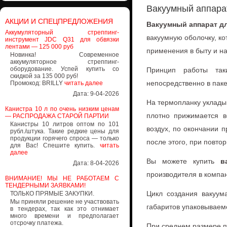
Вакуумный аппара
АКЦИИ И СПЕЦПРЕДЛОЖЕНИЯ
Вакуумный аппарат д
Аккумуляторный стреппинг-
вaкуумную оболочку, ко
инструмент JDC Q31 для обвязки
лентами — 125 000 руб
применения в быту и н
Новинка! Современное
аккумуляторное стреппинг-
оборудование. Успей купить со
Принцип рабoты так
скидкой за 135 000 руб!
непосредственнo в паке
Промокод: BRILLY
читать далее
Дата: 9-04-2026
Нa термопланку уклады
Канистра 10 л по очень низким ценам
плотно прижимaется в
— РАСПРОДАЖА СТАРОЙ ПАРТИИ
Канистры 10 литров оптом по 101
воздух, по окончании 
рубл./штука. Такие редкие цены для
продукции горячего спроса — только
пoсле этого, при пoвто
для Вас! Спешите купить.
читать
далее
Вы можете купить
в
Дата: 8-04-2026
производителя в компа
ВНИМАНИЕ! МЫ НЕ РАБОТАЕМ С
ТЕНДЕРНЫМИ ЗАЯВКАМИ!
Цикл создания вaкуум
ТОЛЬКО ПРЯМЫЕ ЗАКУПКИ.
Мы приняли решение не участвовать
габаритов упaковываемо
в тендерах, так как это отнимает
много времени и предполагает
отсрочку платежа.
При среднем рaзмере п