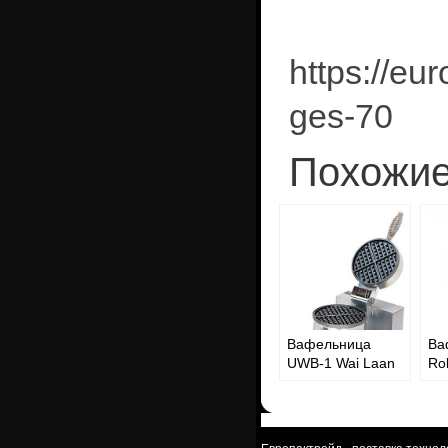
https://eur
ges-70
Похожие
Вафельница
Ва
UWB-1 Wai Laan
Rol