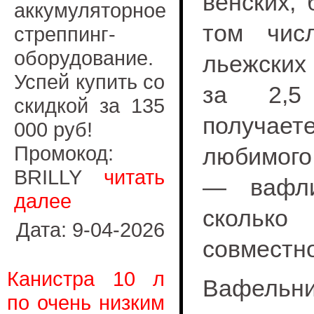
венских, 
аккумуляторное
том чис
стреппинг-
оборудование.
льежских
Успей купить со
за 2,5
скидкой за 135
получа
000 руб!
Промокод:
любимого
BRILLY
читать
— вафли
далее
скольк
Дата: 9-04-2026
совместно
Канистра 10 л
Вафел
по очень низким