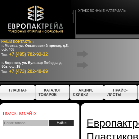
УПАКОВОЧНЫЕ МАТЕРИАЛЫ
НАШИ КОНТАКТЫ:
г. Москва, ул. Остаповский проезд, д.5,
оф. 405
+7 (495) 782-92-32
Тел.
г. Воронеж, ул. Бульвар Победы, д.
50в, оф. 15
+7 (473) 202-49-09
Тел.
ГЛАВНАЯ
КАТАЛОГ
АКЦИИ,
ПРАЙС-
ТОВАРОВ
СКИДКИ
ЛИСТЫ
ПОИСК ПО САЙТУ
Европактр
Пластико