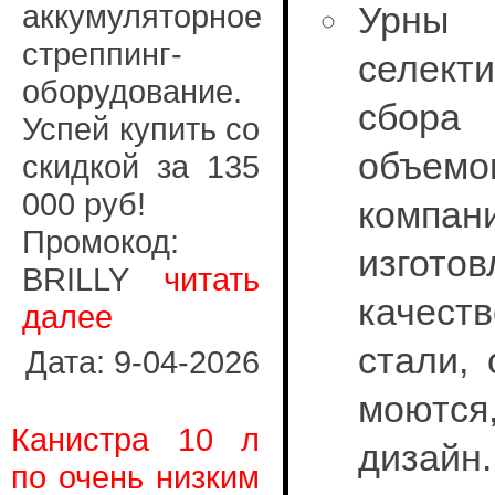
аккумуляторное
Урн
стреппинг-
селекти
оборудование.
сбор
Успей купить со
объем
скидкой за 135
000 руб!
компан
Промокод:
изгот
BRILLY
читать
качест
далее
стали,
Дата: 9-04-2026
моютс
Канистра 10 л
дизайн.
по очень низким