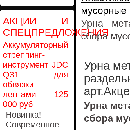
мусорные 
АКЦИИ И
Урна мет
СПЕЦПРЕДЛОЖЕНИЯ
сбора мус
Аккумуляторный
стреппинг-
Урна ме
инструмент JDC
Q31 для
раздель
обвязки
арт.Акце
лентами — 125
000 руб
Урна мет
Новинка!
сбора му
Современное