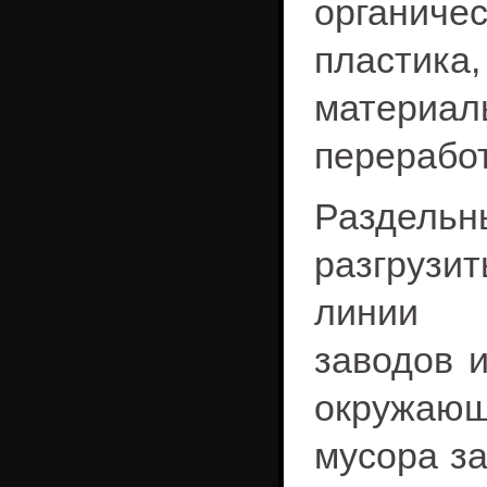
органичес
пластик
материа
переработ
Раздельн
разгрузи
линии 
заводов и
окружающ
мусора за