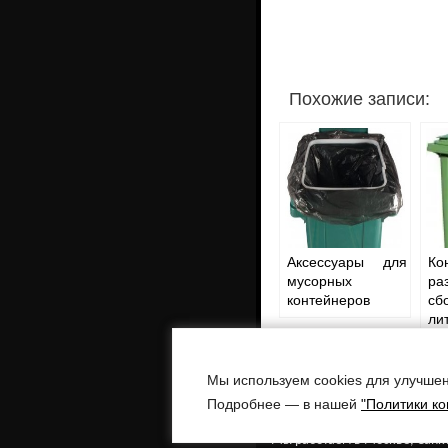
Похожие записи:
Аксессуары для
Ко
мусорных
ра
контейнеров
сб
ли
Мы используем cookies для улучшен
Европактрейд -
поставка технологи
Подробнее — в нашей
"Политики к
Адреса: г. Воронеж, ул. Бульвар По
г. Москва, ул. Остаповский проезд, д
Телефоны: +7 (495) 782-92-32 МОС
Мы работаем в Москве, Санкт