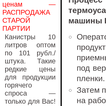
ценам —
термоус
РАСПРОДАЖА
машины Р
СТАРОЙ
ПАРТИИ
Операт
Канистры 10
литров оптом
прод
по 101 рубл./
прием
штука. Такие
под вер
редкие цены
для продукции
пленки.
горячего
Затем п
спроса —
на рабо
только для Вас!