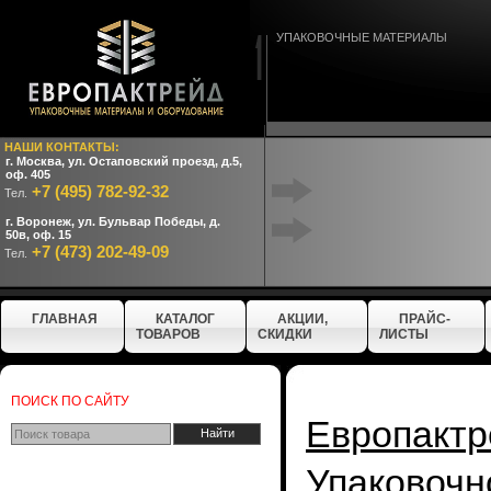
УПАКОВОЧНЫЕ МАТЕРИАЛЫ
НАШИ КОНТАКТЫ:
г. Москва, ул. Остаповский проезд, д.5,
оф. 405
+7 (495) 782-92-32
Тел.
г. Воронеж, ул. Бульвар Победы, д.
50в, оф. 15
+7 (473) 202-49-09
Тел.
ГЛАВНАЯ
КАТАЛОГ
АКЦИИ,
ПРАЙС-
ТОВАРОВ
СКИДКИ
ЛИСТЫ
ПОИСК ПО САЙТУ
Европактр
Упаково