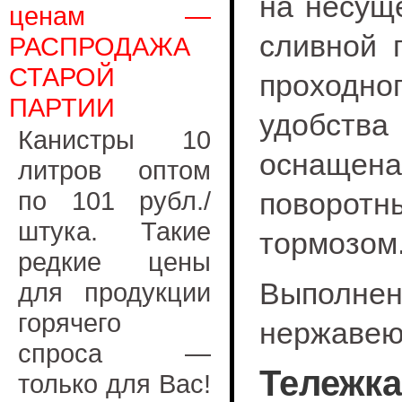
на несущ
ценам —
сливной 
РАСПРОДАЖА
СТАРОЙ
проходн
ПАРТИИ
удобств
Канистры 10
оснащена
литров оптом
по 101 рубл./
поворот
штука. Такие
тормозом
редкие цены
Выполне
для продукции
горячего
нержавею
спроса —
Тележ
только для Вас!