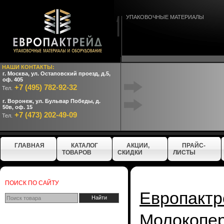
УПАКОВОЧНЫЕ МАТЕРИАЛЫ
НАШИ КОНТАКТЫ:
г. Москва, ул. Остаповский проезд, д.5,
оф. 405
+7 (495) 782-92-32
Тел.
г. Воронеж, ул. Бульвар Победы, д.
50в, оф. 15
+7 (473) 202-49-09
Тел.
ГЛАВНАЯ
КАТАЛОГ
АКЦИИ,
ПРАЙС-
ТОВАРОВ
СКИДКИ
ЛИСТЫ
ПОИСК ПО САЙТУ
Европактр
Молокопе