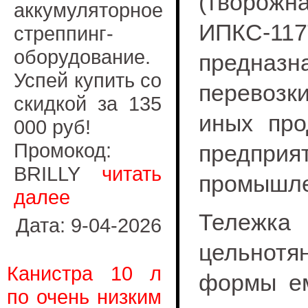
(творожна
аккумуляторное
ИПКС-117
стреппинг-
оборудование.
предназн
Успей купить со
перевозки
скидкой за 135
иных про
000 руб!
Промокод:
пред
BRILLY
читать
промышле
далее
Тележк
Дата: 9-04-2026
цельнотя
Канистра 10 л
формы ем
по очень низким