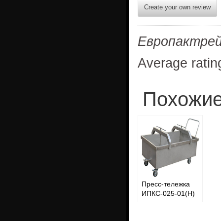
Create your own review
Европактре
Average ratin
Похожие
Пресс-тележка
ИПКС-025-01(Н)