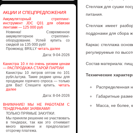
Стеллаж для сушки пос
АКЦИИ И СПЕЦПРЕДЛОЖЕНИЯ
питания.
Аккумуляторный стреппинг-
инструмент JDC Q31 для обвязки
Стеллаж имеет разбор
лентами — 125 000 руб
Новинка! Современное
поддонами для сбора ж
аккумуляторное стреппинг-
оборудование. Успей купить со
Каркас стеллажа основ
скидкой за 135 000 руб!
Промокод: BRILLY
читать далее
регулируемые по высот
Дата: 9-04-2026
Состав материала: пищ
Канистра 10 л по очень низким ценам
— РАСПРОДАЖА СТАРОЙ ПАРТИИ
Канистры 10 литров оптом по 101
Технические характер
рубл./штука. Такие редкие цены для
продукции горячего спроса — только
для Вас! Спешите купить.
читать
Распределенная наг
далее
Дата: 8-04-2026
Габаритные размер
ВНИМАНИЕ! МЫ НЕ РАБОТАЕМ С
Масса, не более, к
ТЕНДЕРНЫМИ ЗАЯВКАМИ!
ТОЛЬКО ПРЯМЫЕ ЗАКУПКИ.
Мы приняли решение не участвовать
в тендерах, так как это отнимает
много времени и предполагает
отсрочку платежа.