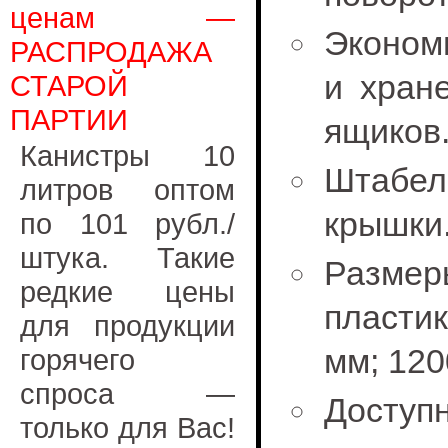
ценам —
Эконом
РАСПРОДАЖА
и хран
СТАРОЙ
ПАРТИИ
ящиков
Канистры 10
Штабел
литров оптом
крышки
по 101 рубл./
штука. Такие
Размер
редкие цены
пласти
для продукции
мм; 120
горячего
спроса —
Досту
только для Вас!