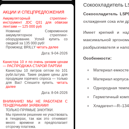
Сокоохладитель L
АКЦИИ И СПЕЦПРЕДЛОЖЕНИЯ
Сокоохладитель LSP
Аккумуляторный стреппинг-
охлаждения сока или др
инструмент JDC Q31 для обвязки
лентами — 125 000 руб
Новинка! Современное
Имеет крепкий и на
аккумуляторное стреппинг-
оборудование. Успей купить со
максимальной эргономи
скидкой за 135 000 руб!
разбрызгивателя и нап
Промокод: BRILLY
читать далее
Дата: 9-04-2026
Особенности:
Канистра 10 л по очень низким ценам
— РАСПРОДАЖА СТАРОЙ ПАРТИИ
Материал емкост
Канистры 10 литров оптом по 101
рубл./штука. Такие редкие цены для
продукции горячего спроса — только
Материал корпус
для Вас! Спешите купить.
читать
далее
Однородная темпе
Дата: 8-04-2026
Герметичный комп
ВНИМАНИЕ! МЫ НЕ РАБОТАЕМ С
ТЕНДЕРНЫМИ ЗАЯВКАМИ!
Хладагент—R–134
ТОЛЬКО ПРЯМЫЕ ЗАКУПКИ.
Мы приняли решение не участвовать
в тендерах, так как это отнимает
много времени и предполагает
отсрочку платежа.