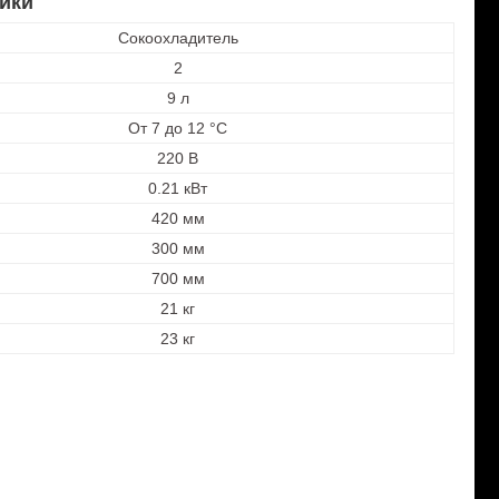
ики
Сокоохладитель
2
9 л
От 7 до 12 °C
220 В
0.21 кВт
420 мм
300 мм
700 мм
21 кг
23 кг