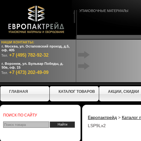
УПАКОВОЧНЫЕ МАТЕРИАЛЫ
НАШИ КОНТАКТЫ:
г. Москва, ул. Остаповский проезд, д.5,
оф. 405
+7 (495) 782-92-32
Тел.
г. Воронеж, ул. Бульвар Победы, д.
50в, оф. 15
+7 (473) 202-49-09
Тел.
ГЛАВНАЯ
КАТАЛОГ ТОВАРОВ
АКЦИИ, СКИДКИ
ПОИСК ПО САЙТУ
Европактрейд
>
Каталог 
LSP9Lx2