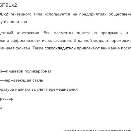
SP9Lx2
9Lx2
гейзерного типа используется на предприятиях обществен
угих напитков.
дежный конструктив. Все элементы тщательно продуманы и
ки и эффективности использования. В данной модели перемешив
оминает фонтан. Такие
сокоохладители
привлекают внимание посе
ей—пищевой поликарбонат
а—нержавеющая сталь
ратура напитка за счет перемешивания
рессор
a