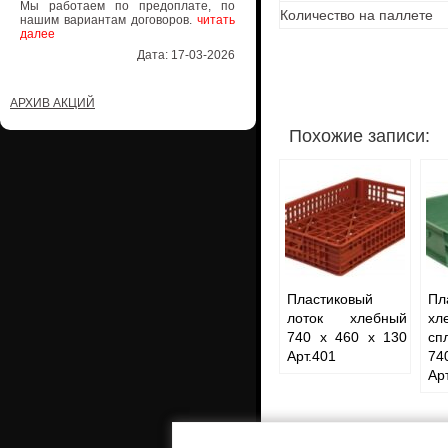
Мы работаем по предоплате, по
Количество на паллете
нашим вариантам договоров.
читать
далее
Дата: 17-03-2026
АРХИВ АКЦИЙ
Похожие записи:
Пластиковый
Пл
лоток хлебный
хл
740 х 460 х 130
сп
Арт.401
74
Ар