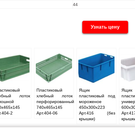
44
Узнать цену
астиковый
Пластиковый
Ящик
Ящик
ебный лоток
хлебный лоток
пластиковый под
пласт
лошной
перфорированный
мороженое
униве
0х465х145
740х465х145
450х300х223
600х3
т.404-2
Арт.404-06
Арт.416 (без
Арт.4
крышки)
крышк