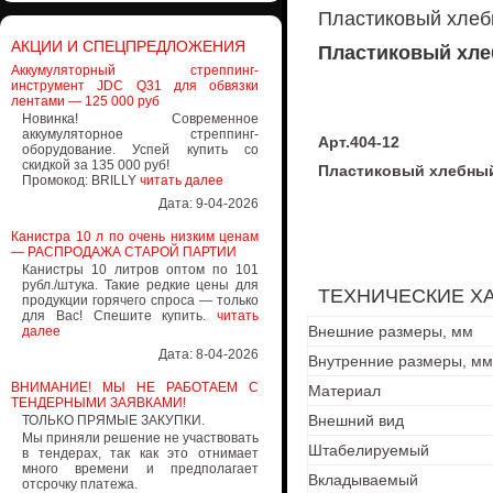
Пластиковый хлеб
АКЦИИ И СПЕЦПРЕДЛОЖЕНИЯ
Пластиковый хле
Аккумуляторный стреппинг-
инструмент JDC Q31 для обвязки
лентами — 125 000 руб
Новинка! Современное
аккумуляторное стреппинг-
Арт.404-12
оборудование. Успей купить со
скидкой за 135 000 руб!
Пластиковый хлебный
Промокод: BRILLY
читать далее
Дата: 9-04-2026
Канистра 10 л по очень низким ценам
— РАСПРОДАЖА СТАРОЙ ПАРТИИ
Канистры 10 литров оптом по 101
рубл./штука. Такие редкие цены для
ТЕХНИЧЕСКИЕ Х
продукции горячего спроса — только
для Вас! Спешите купить.
читать
Внешние размеры, мм
далее
Дата: 8-04-2026
Внутренние размеры, мм
ВНИМАНИЕ! МЫ НЕ РАБОТАЕМ С
Материал
ТЕНДЕРНЫМИ ЗАЯВКАМИ!
Внешний вид
ТОЛЬКО ПРЯМЫЕ ЗАКУПКИ.
Мы приняли решение не участвовать
Штабелируемый
в тендерах, так как это отнимает
много времени и предполагает
Вкладываемый
отсрочку платежа.