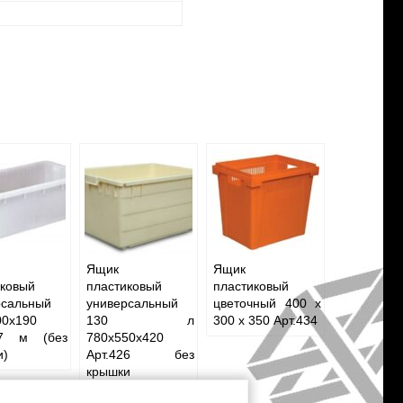
Ящик
Ящик
иковый
пластиковый
пластиковый
рсальный
универсальный
цветочный 400 х
00х190
130 л
300 х 350 Арт.434
17 м (без
780х550х420
и)
Арт.426 без
крышки