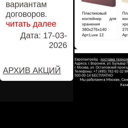
вариантам
договоров.
Пластиковый
Пл
контейнер для
ко
читать далее
хранения
хр
380х276х140
27
Дата: 17-03-
Арт.Luxe 12
Арт
2026
Европактрейд -
поставка технол
Адреса: г. Воронеж, ул. Бульвар
АРХИВ АКЦИЙ
г. Москва, ул. Остаповский проезд
Телефоны: +7 (495) 782-92-32 
500-00-14 БЕСПЛАТНО
Мы работаем в Москве, Сан
Каза